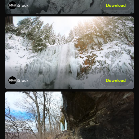
iStock
Download
iStock
Download