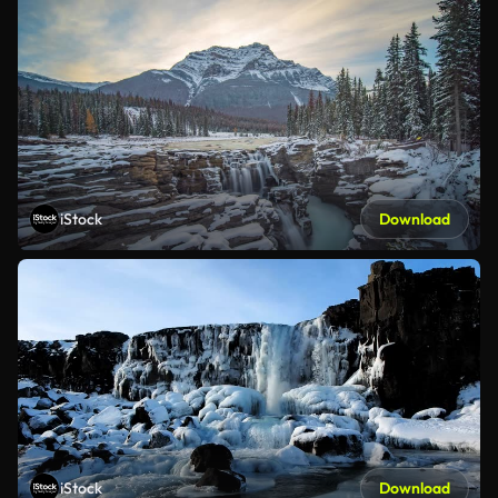
iStock
Download
iStock
Download