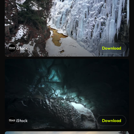
iStock
Download
iStock
Download