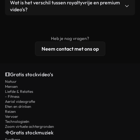
Ja. Je mag onze video's inkorten, bijsnijden of
Wat is het verschil tussen royaltyvrije en premium
een losstaand product.
remixen. Zorg er wel voor dat het eindproduct
video's?
voldoet aan onze licentievoorwaarden en niet als
Royaltyvrije video's bevatten commerciële
onbewerkt stockmateriaal wordt verspreid.
rechten, terwijl premium content exclusieve
beelden, 4K-resolutie en uitgebreidere
Heb je nog vragen?
licentiebescherming omvat.
Neem contact met ons op
Gratis stockvideo’s
Natuur
Mensen
Liefde & Relaties
- Fitness
Aerial videografie
Eten en drinken
Reizen
Vervoer
Technologieën
Zoom virtuele achtergronden
Gratis stockmuziek
Synthese