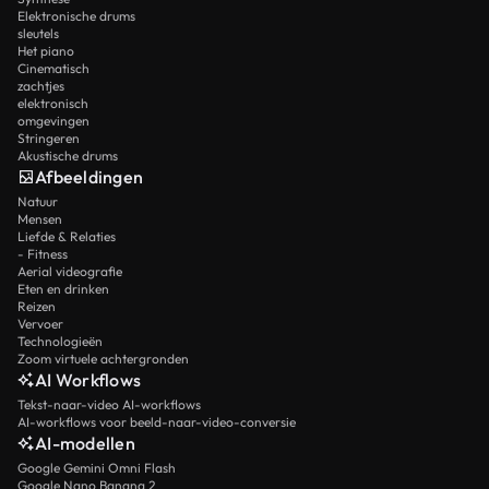
Elektronische drums
sleutels
Het piano
Cinematisch
zachtjes
elektronisch
omgevingen
Stringeren
Akustische drums
Afbeeldingen
Natuur
Mensen
Liefde & Relaties
- Fitness
Aerial videografie
Eten en drinken
Reizen
Vervoer
Technologieën
Zoom virtuele achtergronden
AI Workflows
Tekst-naar-video AI-workflows
AI-workflows voor beeld-naar-video-conversie
AI-modellen
Google Gemini Omni Flash
Google Nano Banana 2