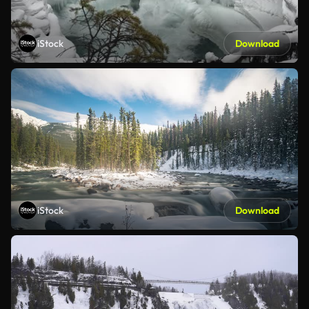
iStock
Download
iStock
Download