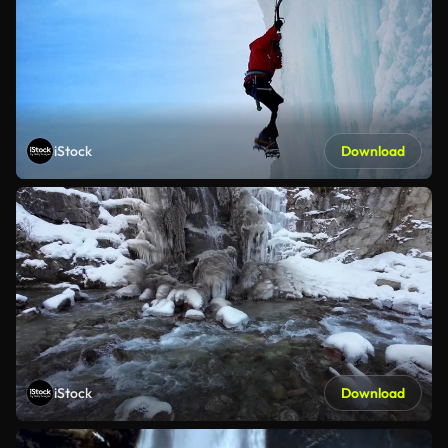
iStock
Download
iStock
Download