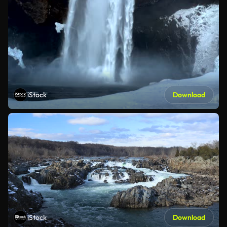
iStock
Download
iStock
Download