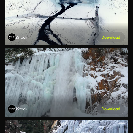
iStock
Download
iStock
Download