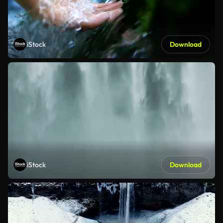
iStock
Download
iStock
Download