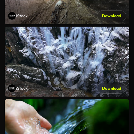
iStock
Download
iStock
Download