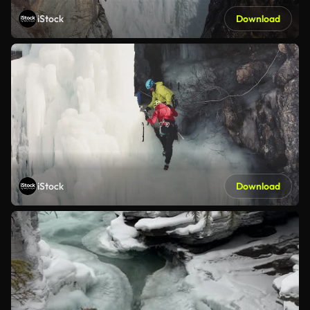
iStock
Download
iStock
Download