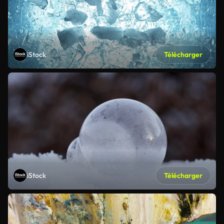
iStock
Télécharger
iStock
Télécharger