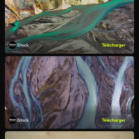
iStock
Télécharger
iStock
Télécharger