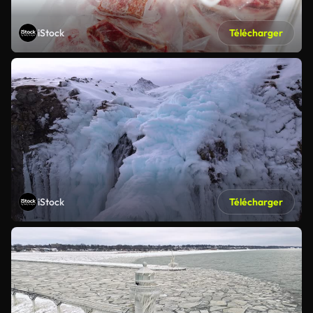
iStock
Télécharger
iStock
Télécharger