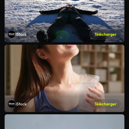
iStock
Télécharger
iStock
Télécharger