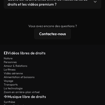
prêtes à l'emploi.
remixer nos vidéos. Assurez-vous simplement que
droits et les vidéos premium ?
le produit final respecte notre licence et ne soit
Les vidéos libres de droits incluent les droits
pas redistribué en tant que contenu libre de droits.
commerciaux, tandis que le contenu premium
comprend des séquences exclusives, une
Vous avez encore des questions ?
résolution 4K et des protections de licence
Contactez-nous
étendues.
Vidéos libres de droits
Nature
Personnes
Amour & Relations
Le fitness
Vidéo aérienne
Alimentation et boissons
Voyage
Transports
La technologie
Zoom en arrière-plan virtuel
Musique libre de droits
Synthèse