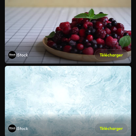
iStock
Télécharger
iStock
Télécharger