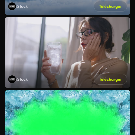
iStock
Télécharger
iStock
Télécharger