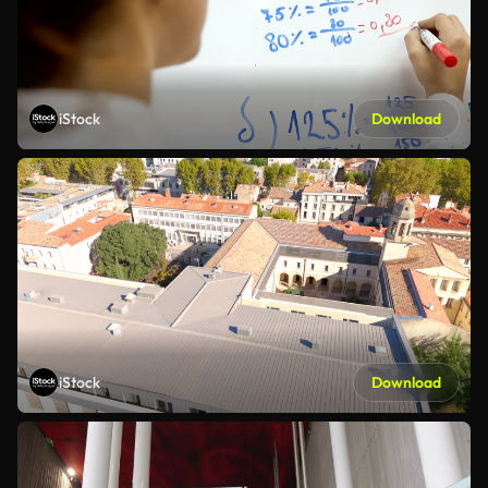
iStock
Download
iStock
Download