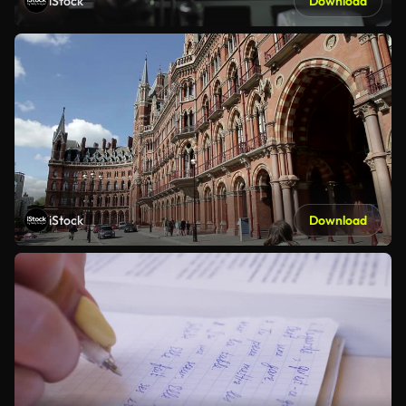
iStock
Download
iStock
Download