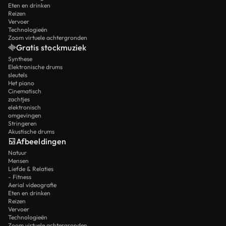
Eten en drinken
Reizen
Vervoer
Technologieën
Zoom virtuele achtergronden
Gratis stockmuziek
Synthese
Elektronische drums
sleutels
Het piano
Cinematisch
zachtjes
elektronisch
omgevingen
Stringeren
Akustische drums
Afbeeldingen
Natuur
Mensen
Liefde & Relaties
- Fitness
Aerial videografie
Eten en drinken
Reizen
Vervoer
Technologieën
Zoom virtuele achtergronden