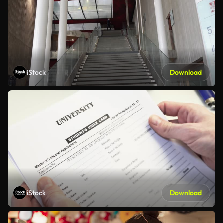
iStock
Download
iStock
Download