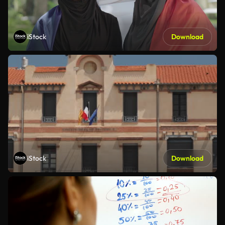
iStock
Download
iStock
Download