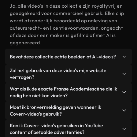
Ja, alle video's in deze collectie zijn royaltyvrij en
goedgekeurd voor commercieel gebruik. Elke clip
wordt afzonderlijk beoordeeld op naleving van
auteursrecht- en licentievoorwaarden, ongeacht
of deze door een maker is gefilmd of met AI is
gegenereerd.
Bevat deze collectie echte beelden of AI-video's?
Beide. Dit is een hybride bibliotheek die bestaat
Zal het gebruik van deze video's mijn website
uit echte, door mensen gefilmde beelden van
vertragen?
Franse Academie, aangevuld met door AI
Niet als u voor onze geoptimaliseerde versies
Wat als ik de exacte Franse Academiescène die ik
gegenereerde video's. Elke video is duidelijk
kiest. Wij bieden lichtgewicht, webklare formaten
nodig heb niet kan vinden?
gelabeld, zodat je altijd weet wat je gebruikt.
die ontworpen zijn voor gebruik op de
Met Coverr AI Studio maak je direct een video.
Moet ik bronvermelding geven wanneer ik
achtergrond. Zo blijft de kwaliteit hoog, worden de
Beschrijf de scène – bijvoorbeeld "Franse
Coverr-video's gebruik?
laadtijden geminimaliseerd en worden
Academie bij zonsondergang" – en de Studio
statistieken zoals LCP verbeterd.
Naamsvermelding is niet vereist. Alle video's in
Kan ik Coverr-video's gebruiken in YouTube-
genereert binnen enkele seconden een
onze stockbibliotheek zijn royaltyvrij en kunnen
content of betaalde advertenties?
gepersonaliseerde video die voldoet aan onze