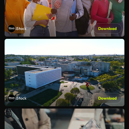
iStock
Download
iStock
Download