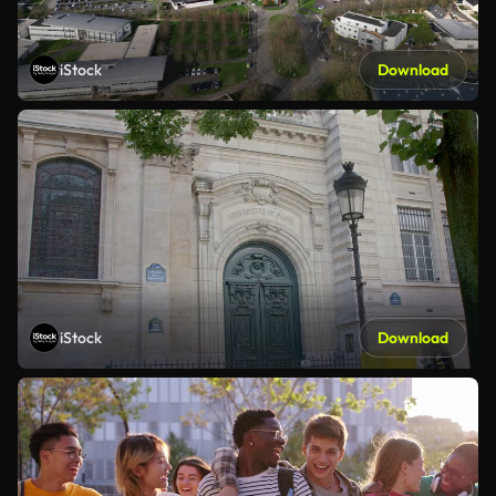
iStock
Download
iStock
Download