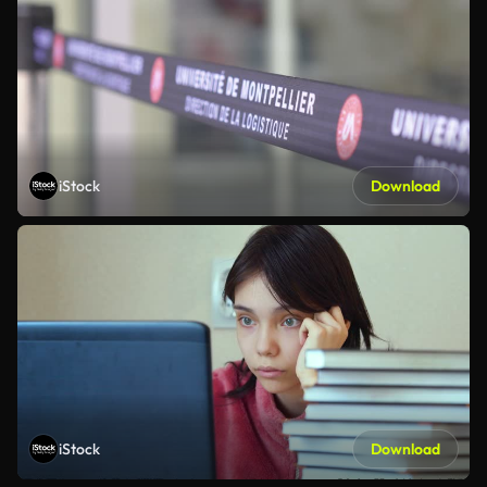
iStock
Download
iStock
Download