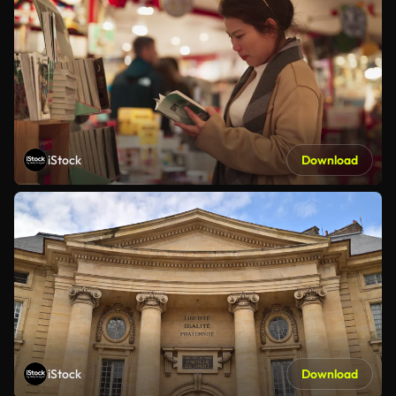
iStock
Download
iStock
Download