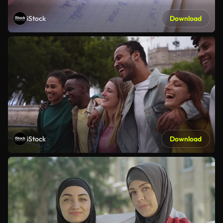
iStock
Download
iStock
Download