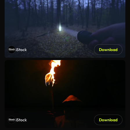
iStock
Download
iStock
Download