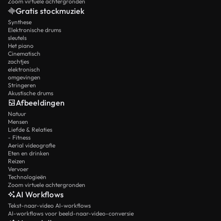
Zoom virtuele achtergronden
Gratis stockmuziek
Synthese
Elektronische drums
sleutels
Het piano
Cinematisch
zachtjes
elektronisch
omgevingen
Stringeren
Akustische drums
Afbeeldingen
Natuur
Mensen
Liefde & Relaties
- Fitness
Aerial videografie
Eten en drinken
Reizen
Vervoer
Technologieën
Zoom virtuele achtergronden
AI Workflows
Tekst-naar-video AI-workflows
AI-workflows voor beeld-naar-video-conversie