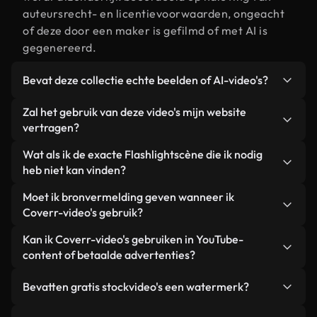
auteursrecht- en licentievoorwaarden, ongeacht
of deze door een maker is gefilmd of met AI is
gegenereerd.
Bevat deze collectie echte beelden of AI-video's?
Beide. Dit is een hybride bibliotheek die bestaat
Zal het gebruik van deze video's mijn website
uit echte, door mensen gefilmde beelden van
vertragen?
Flashlight, aangevuld met door AI gegenereerde
Niet als u voor onze geoptimaliseerde versies
Wat als ik de exacte Flashlightscène die ik nodig
video's. Elke video is duidelijk gelabeld, zodat je
kiest. Wij bieden lichtgewicht, webklare formaten
heb niet kan vinden?
altijd weet wat je gebruikt.
die ontworpen zijn voor gebruik op de
Met Coverr AI Studio maak je direct een video.
Moet ik bronvermelding geven wanneer ik
achtergrond. Zo blijft de kwaliteit hoog, worden de
Beschrijf de scène – bijvoorbeeld "Flashlight bij
Coverr-video's gebruik?
laadtijden geminimaliseerd en worden
zonsondergang" – en de Studio genereert binnen
statistieken zoals LCP verbeterd.
Naamsvermelding is niet vereist. Alle video's in
Kan ik Coverr-video's gebruiken in YouTube-
enkele seconden een gepersonaliseerde video die
onze stockbibliotheek zijn royaltyvrij en kunnen
content of betaalde advertenties?
voldoet aan onze licentievoorwaarden.
worden gebruikt zonder de maker te vermelden –
Ja. Alle stockbeelden van Coverr kunnen worden
hoewel dit altijd op prijs wordt gesteld.
Bevatten gratis stockvideo's een watermerk?
gebruikt in YouTube-video's met advertentie-
inkomsten, promoties op sociale media en
Nee. Geen van onze gratis video's – of ze nu echt