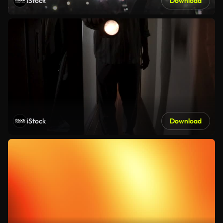
iStock
Download
iStock
Download