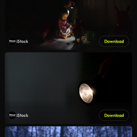
iStock
Download
iStock
Download