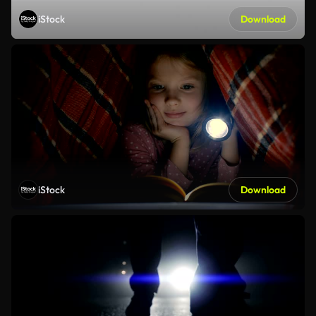
iStock
Download
iStock
Download