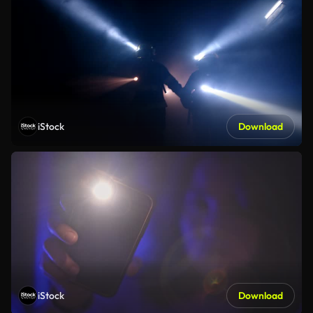
iStock
Download
iStock
Download