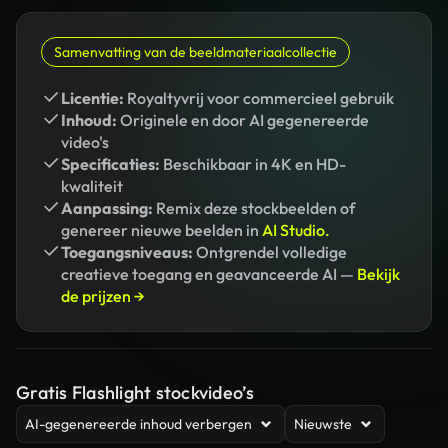
Samenvatting van de beeldmateriaalcollectie
Licentie:
Royaltyvrij voor commercieel gebruik
Inhoud:
Originele en door AI gegenereerde
video's
Specificaties:
Beschikbaar in 4K en HD-
kwaliteit
Aanpassing:
Remix deze stockbeelden of
genereer nieuwe beelden in
AI Studio.
Toegangsniveaus:
Ontgrendel volledige
creatieve toegang en geavanceerde AI —
Bekijk
de prijzen →
Gratis Flashlight stockvideo’s
AI-gegenereerde inhoud verbergen
Nieuwste