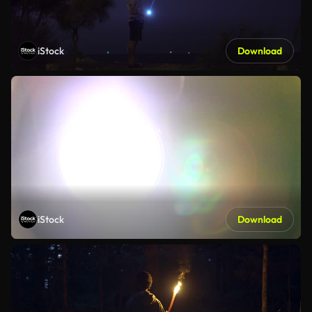
iStock
Download
iStock
Download