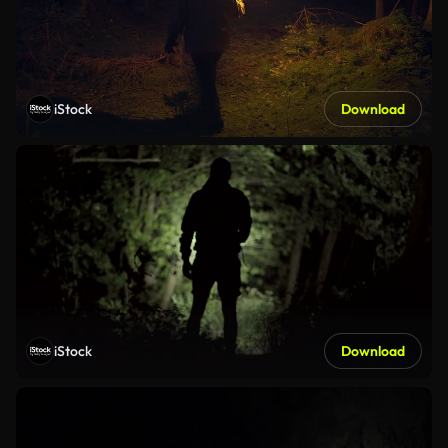
iStock
Download
iStock
Download