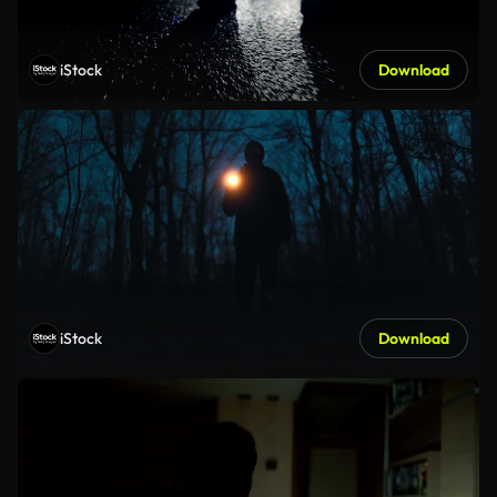
iStock
Download
iStock
Download