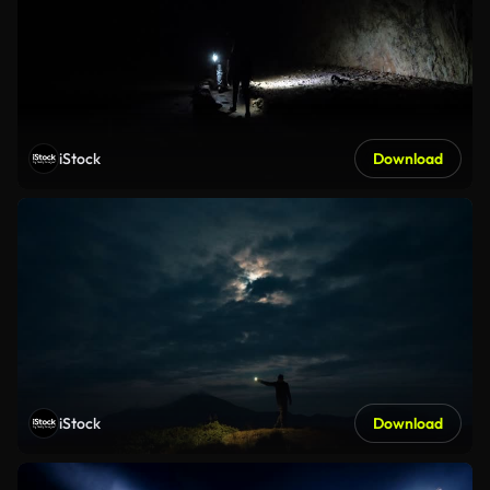
iStock
Download
iStock
Download