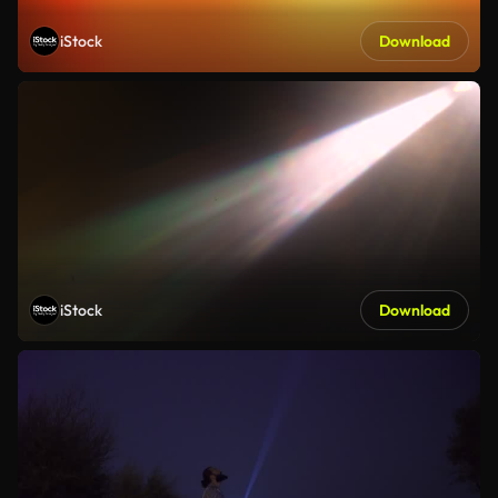
iStock
Download
iStock
Download