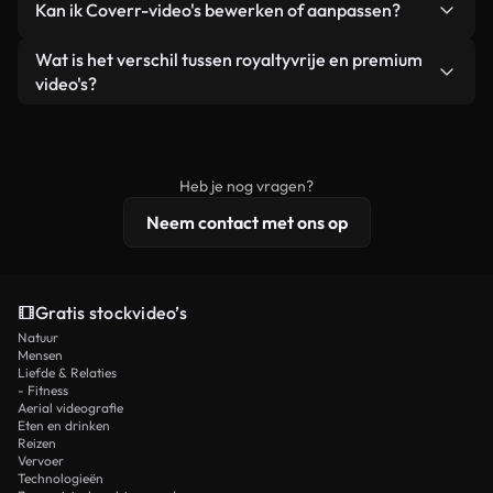
Kan ik Coverr-video's bewerken of aanpassen?
advertenties van klanten, zolang je de beelden
zijn of door AI gegenereerd – bevat watermerken.
zelf niet doorverkoopt of opnieuw distribueert als
Je krijgt schoon, direct bruikbaar beeldmateriaal.
Ja. Je mag onze video's inkorten, bijsnijden of
Wat is het verschil tussen royaltyvrije en premium
een losstaand product.
remixen. Zorg er wel voor dat het eindproduct
video's?
voldoet aan onze licentievoorwaarden en niet als
Royaltyvrije video's bevatten commerciële
onbewerkt stockmateriaal wordt verspreid.
rechten, terwijl premium content exclusieve
beelden, 4K-resolutie en uitgebreidere
Heb je nog vragen?
licentiebescherming omvat.
Neem contact met ons op
Gratis stockvideo’s
Natuur
Mensen
Liefde & Relaties
- Fitness
Aerial videografie
Eten en drinken
Reizen
Vervoer
Technologieën