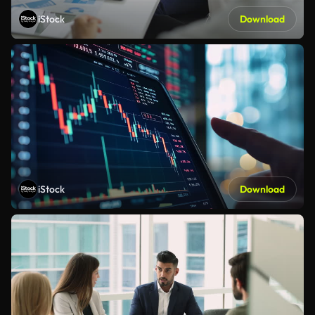
iStock
Download
iStock
Download