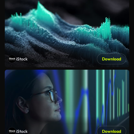
iStock
Download
iStock
Download