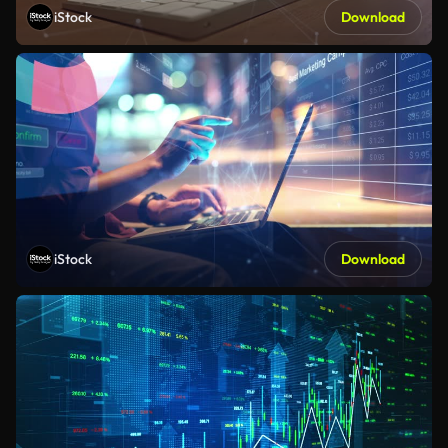
iStock
Download
iStock
Download