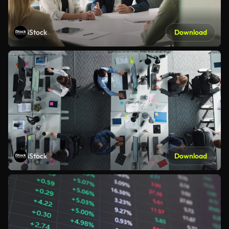
iStock
Download
iStock
Download