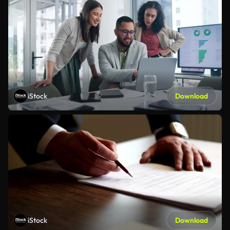
iStock
Download
iStock
Download