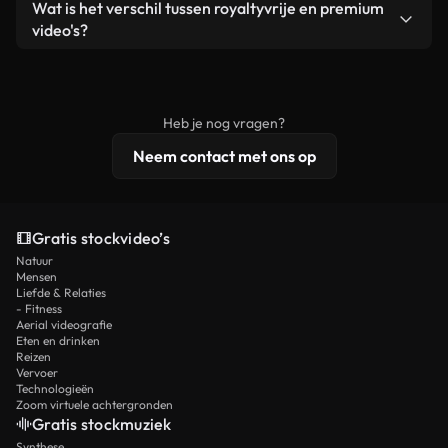
Ja. Je mag onze video's inkorten, bijsnijden of
Wat is het verschil tussen royaltyvrije en premium
een losstaand product.
remixen. Zorg er wel voor dat het eindproduct
video's?
voldoet aan onze licentievoorwaarden en niet als
Royaltyvrije video's bevatten commerciële
onbewerkt stockmateriaal wordt verspreid.
rechten, terwijl premium content exclusieve
beelden, 4K-resolutie en uitgebreidere
Heb je nog vragen?
licentiebescherming omvat.
Neem contact met ons op
Gratis stockvideo’s
Natuur
Mensen
Liefde & Relaties
- Fitness
Aerial videografie
Eten en drinken
Reizen
Vervoer
Technologieën
Zoom virtuele achtergronden
Gratis stockmuziek
Synthese