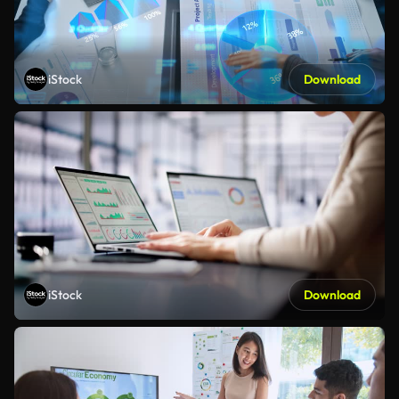
iStock
Download
iStock
Download