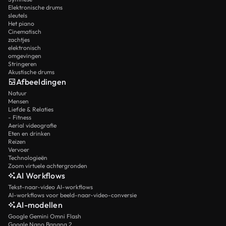
Elektronische drums
sleutels
Het piano
Cinematisch
zachtjes
elektronisch
omgevingen
Stringeren
Akustische drums
Afbeeldingen
Natuur
Mensen
Liefde & Relaties
- Fitness
Aerial videografie
Eten en drinken
Reizen
Vervoer
Technologieën
Zoom virtuele achtergronden
AI Workflows
Tekst-naar-video AI-workflows
AI-workflows voor beeld-naar-video-conversie
AI-modellen
Google Gemini Omni Flash
Google Nano Banana 2