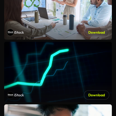
iStock
Download
iStock
Download