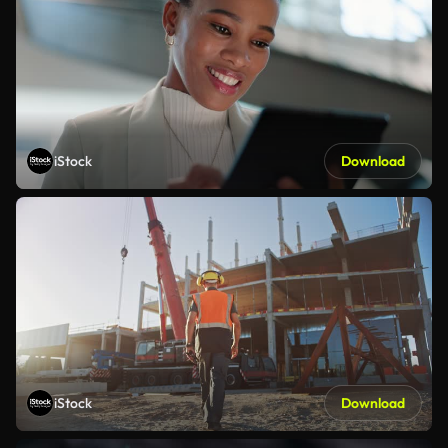
iStock
Download
iStock
Download