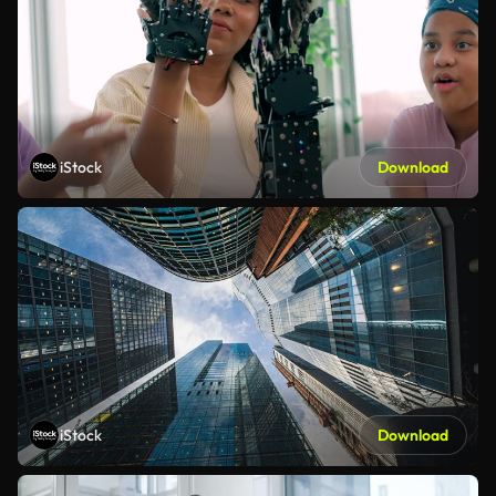
iStock
Download
iStock
Download