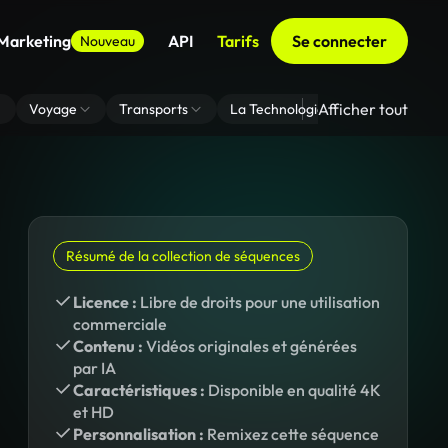
 Marketing
API
Tarifs
Se connecter
Nouveau
Afficher tout
Voyage
Transports
La Technologie
Zoom En Arri
Résumé de la collection de séquences
Licence :
Libre de droits pour une utilisation
commerciale
Contenu :
Vidéos originales et générées
par IA
Caractéristiques :
Disponible en qualité 4K
et HD
Personnalisation :
Remixez cette séquence