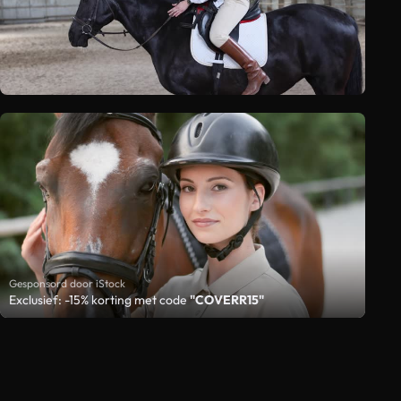
Gesponsord door iStock
Exclusief: -15% korting met code
"COVERR15"