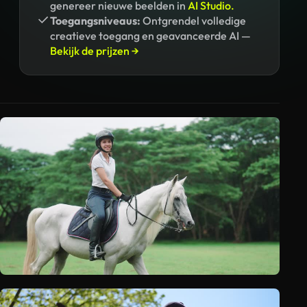
genereer nieuwe beelden in
AI Studio.
Toegangsniveaus:
Ontgrendel volledige
creatieve toegang en geavanceerde AI —
Bekijk de prijzen →