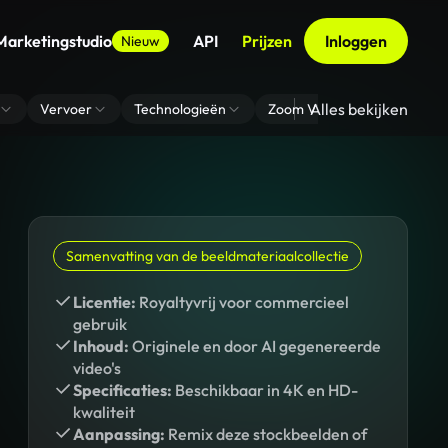
Marketingstudio
API
Prijzen
Inloggen
Nieuw
Alles bekijken
Vervoer
Technologieën
Zoom Virtuele Achtergrond
Samenvatting van de beeldmateriaalcollectie
Licentie:
Royaltyvrij voor commercieel
gebruik
Inhoud:
Originele en door AI gegenereerde
video's
Specificaties:
Beschikbaar in 4K en HD-
kwaliteit
Aanpassing:
Remix deze stockbeelden of