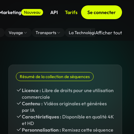
 Marketing
API
Tarifs
Se connecter
Nouveau
Afficher tout
Voyage
Transports
La Technologie
Zoom En Arri
Résumé de la collection de séquences
Licence :
Libre de droits pour une utilisation
commerciale
Contenu :
Vidéos originales et générées
par IA
Caractéristiques :
Disponible en qualité 4K
et HD
Personnalisation :
Remixez cette séquence