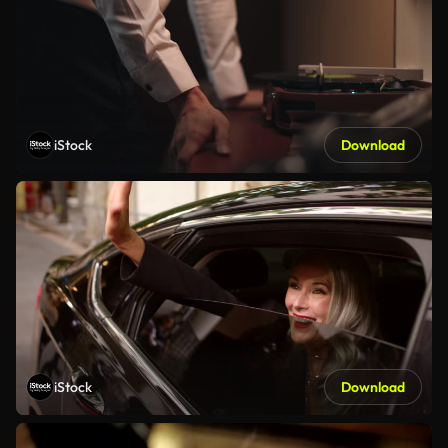
iStock
Download
iStock
Download