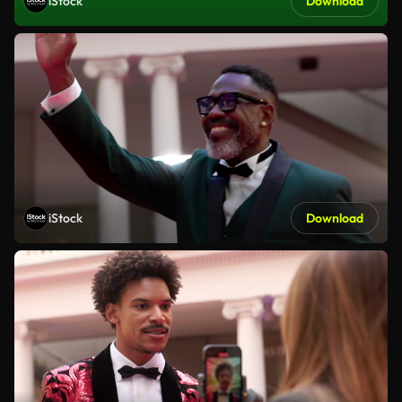
iStock
Download
iStock
Download