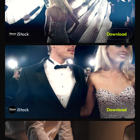
iStock
Download
iStock
Download