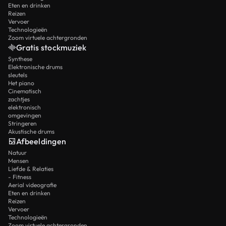
Eten en drinken
Reizen
Vervoer
Technologieën
Zoom virtuele achtergronden
Gratis stockmuziek
Synthese
Elektronische drums
sleutels
Het piano
Cinematisch
zachtjes
elektronisch
omgevingen
Stringeren
Akustische drums
Afbeeldingen
Natuur
Mensen
Liefde & Relaties
- Fitness
Aerial videografie
Eten en drinken
Reizen
Vervoer
Technologieën
Zoom virtuele achtergronden