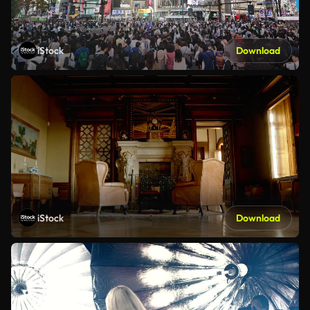
iStock
Download
iStock
Download