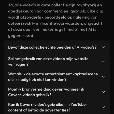
Ja, alle video's in deze collectie zijn royaltyvrij en
goedgekeurd voor commercieel gebruik. Elke clip
wordt afzonderlijk beoordeeld op naleving van
auteursrecht- en licentievoorwaarden, ongeacht
of deze door een maker is gefilmd of met AI is
gegenereerd.
Bevat deze collectie echte beelden of AI-video's?
Beide. Dit is een hybride bibliotheek die bestaat
Zal het gebruik van deze video's mijn website
uit echte, door mensen gefilmde beelden van
vertragen?
entertainment kapitaal, aangevuld met door AI
Niet als u voor onze geoptimaliseerde versies
Wat als ik de exacte entertainment kapitaalscène
gegenereerde video's. Elke video is duidelijk
kiest. Wij bieden lichtgewicht, webklare formaten
die ik nodig heb niet kan vinden?
gelabeld, zodat je altijd weet wat je gebruikt.
die ontworpen zijn voor gebruik op de
Met Coverr AI Studio maak je direct een video.
Moet ik bronvermelding geven wanneer ik
achtergrond. Zo blijft de kwaliteit hoog, worden de
Beschrijf de scène – bijvoorbeeld "entertainment
Coverr-video's gebruik?
laadtijden geminimaliseerd en worden
kapitaal bij zonsondergang" – en de Studio
statistieken zoals LCP verbeterd.
Naamsvermelding is niet vereist. Alle video's in
Kan ik Coverr-video's gebruiken in YouTube-
genereert binnen enkele seconden een
onze stockbibliotheek zijn royaltyvrij en kunnen
content of betaalde advertenties?
gepersonaliseerde video die voldoet aan onze