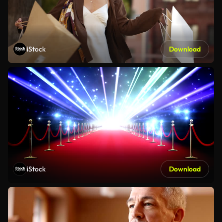
iStock
Download
iStock
Download