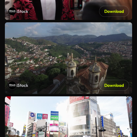
iStock
Download
iStock
Download