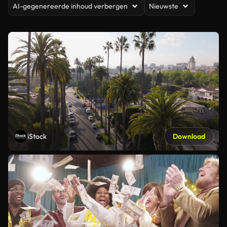
AI-gegenereerde inhoud verbergen
Nieuwste
iStock
Download