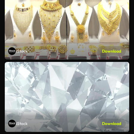
iStock
Download
iStock
Download