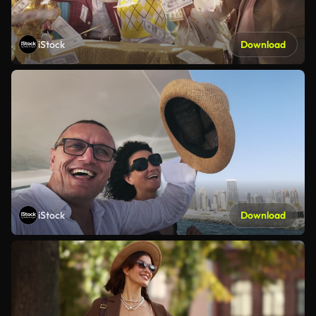
iStock
Download
iStock
Download