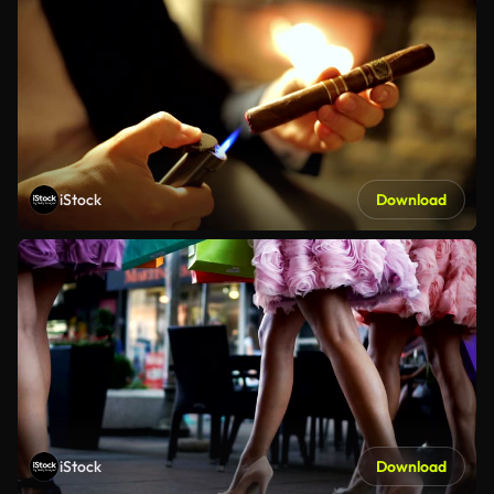
iStock
Download
iStock
Download