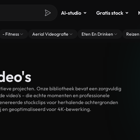
AI-studio
Gratis stock
- Fitness
Aerial Videografie
Eten En Drinken
Reizen
deo's
tieve projecten. Onze bibliotheek bevat een zorgvuldig
e video's – die echte momenten en professionele
egenereerde stockclips voor herhalende achtergronden
rij en geoptimaliseerd voor 4K-bewerking.