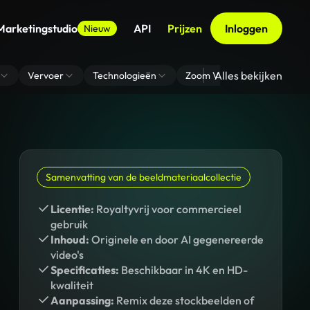
Marketingstudio
API
Prijzen
Inloggen
Nieuw
Alles bekijken
Vervoer
Technologieën
Zoom Virtuele Achtergrond
Samenvatting van de beeldmateriaalcollectie
Licentie:
Royaltyvrij voor commercieel
gebruik
Inhoud:
Originele en door AI gegenereerde
video's
Specificaties:
Beschikbaar in 4K en HD-
kwaliteit
Aanpassing:
Remix deze stockbeelden of