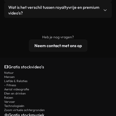
zelf niet doorverkoopt of opnieuw distribueert als
Je krijgt schoon, direct bruikbaar beeldmateriaal.
Ja. Je mag onze video's inkorten, bijsnijden of
Wat is het verschil tussen royaltyvrije en premium
een losstaand product.
remixen. Zorg er wel voor dat het eindproduct
video's?
voldoet aan onze licentievoorwaarden en niet als
Royaltyvrije video's bevatten commerciële
onbewerkt stockmateriaal wordt verspreid.
rechten, terwijl premium content exclusieve
beelden, 4K-resolutie en uitgebreidere
Heb je nog vragen?
licentiebescherming omvat.
Neem contact met ons op
Gratis stockvideo’s
Natuur
Mensen
Liefde & Relaties
- Fitness
Aerial videografie
Eten en drinken
Reizen
Vervoer
Technologieën
Zoom virtuele achtergronden
Gratis stockmuziek