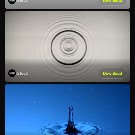
iStock
Download
iStock
Download