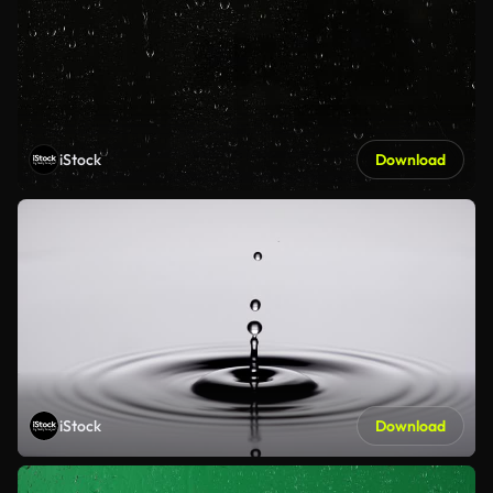
iStock
Download
iStock
Download