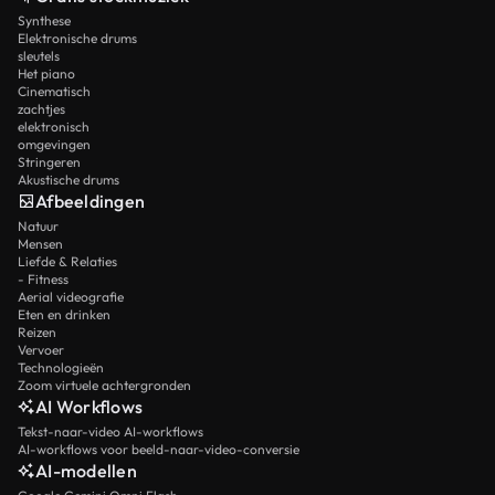
Synthese
Elektronische drums
sleutels
Het piano
Cinematisch
zachtjes
elektronisch
omgevingen
Stringeren
Akustische drums
Afbeeldingen
Natuur
Mensen
Liefde & Relaties
- Fitness
Aerial videografie
Eten en drinken
Reizen
Vervoer
Technologieën
Zoom virtuele achtergronden
AI Workflows
Tekst-naar-video AI-workflows
AI-workflows voor beeld-naar-video-conversie
AI-modellen