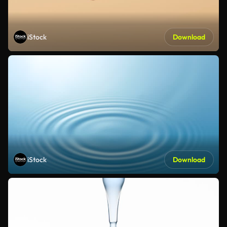
iStock
Download
iStock
Download