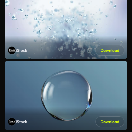
iStock
Download
iStock
Download