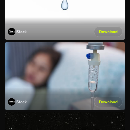
iStock
Download
iStock
Download