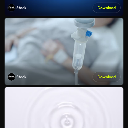
iStock
Download
iStock
Download