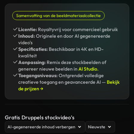
Samenvatting van de beeldmateriaalcollectie
Licentie:
Royaltyvrij voor commercieel gebruik
Inhoud:
Originele en door AI gegenereerde
video's
Specificaties:
Beschikbaar in 4K en HD-
kwaliteit
Aanpassing:
Remix deze stockbeelden of
genereer nieuwe beelden in
AI Studio.
Toegangsniveaus:
Ontgrendel volledige
creatieve toegang en geavanceerde AI —
Bekijk
de prijzen →
Gratis Druppels stockvideo’s
AI-gegenereerde inhoud verbergen
Nieuwste