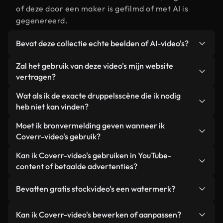
of deze door een maker is gefilmd of met AI is
gegenereerd.
Bevat deze collectie echte beelden of AI-video's?
Beide. Dit is een hybride bibliotheek die bestaat
Zal het gebruik van deze video's mijn website
uit echte, door mensen gefilmde beelden van
vertragen?
druppels, aangevuld met door AI gegenereerde
Niet als u voor onze geoptimaliseerde versies
Wat als ik de exacte druppelsscène die ik nodig
video's. Elke video is duidelijk gelabeld, zodat je
kiest. Wij bieden lichtgewicht, webklare formaten
heb niet kan vinden?
altijd weet wat je gebruikt.
die ontworpen zijn voor gebruik op de
Met Coverr AI Studio maak je direct een video.
Moet ik bronvermelding geven wanneer ik
achtergrond. Zo blijft de kwaliteit hoog, worden de
Beschrijf de scène – bijvoorbeeld "druppels bij
Coverr-video's gebruik?
laadtijden geminimaliseerd en worden
zonsondergang" – en de Studio genereert binnen
statistieken zoals LCP verbeterd.
Naamsvermelding is niet vereist. Alle video's in
Kan ik Coverr-video's gebruiken in YouTube-
enkele seconden een gepersonaliseerde video die
onze stockbibliotheek zijn royaltyvrij en kunnen
content of betaalde advertenties?
voldoet aan onze licentievoorwaarden.
worden gebruikt zonder de maker te vermelden –
Ja. Alle stockbeelden van Coverr kunnen worden
hoewel dit altijd op prijs wordt gesteld.
Bevatten gratis stockvideo's een watermerk?
gebruikt in YouTube-video's met advertentie-
inkomsten, promoties op sociale media en
Nee. Geen van onze gratis video's – of ze nu echt
Kan ik Coverr-video's bewerken of aanpassen?
advertenties van klanten, zolang je de beelden
zijn of door AI gegenereerd – bevat watermerken.