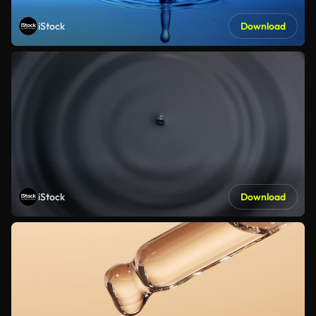
iStock
Download
iStock
Download