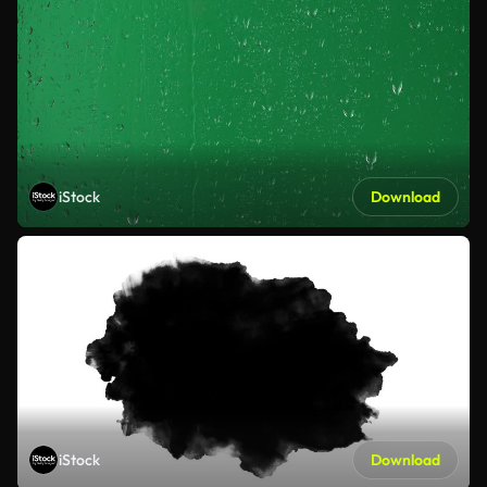
iStock
Download
iStock
Download