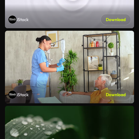
iStock
Download
iStock
Download