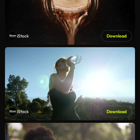
iStock
Download
iStock
Download