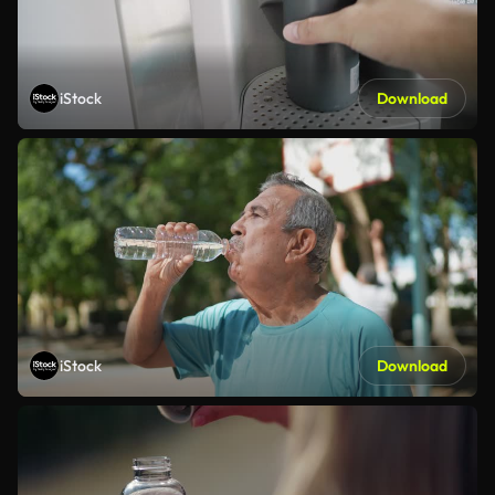
iStock
Download
iStock
Download