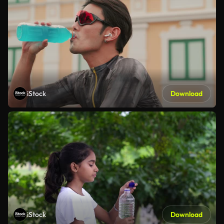
iStock
Download
iStock
Download