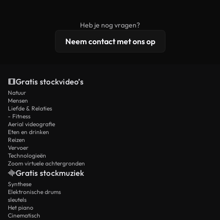
onbewerkt stockmateriaal wordt verspreid.
rechten, terwijl premium content exclusieve
beelden, 4K-resolutie en uitgebreidere
Heb je nog vragen?
licentiebescherming omvat.
Neem contact met ons op
Gratis stockvideo’s
Natuur
Mensen
Liefde & Relaties
- Fitness
Aerial videografie
Eten en drinken
Reizen
Vervoer
Technologieën
Zoom virtuele achtergronden
Gratis stockmuziek
Synthese
Elektronische drums
sleutels
Het piano
Cinematisch