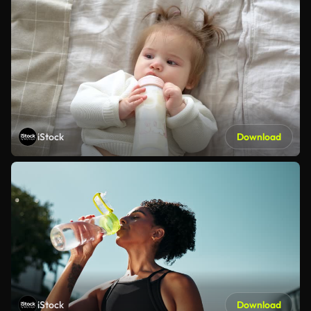
iStock
Download
iStock
Download