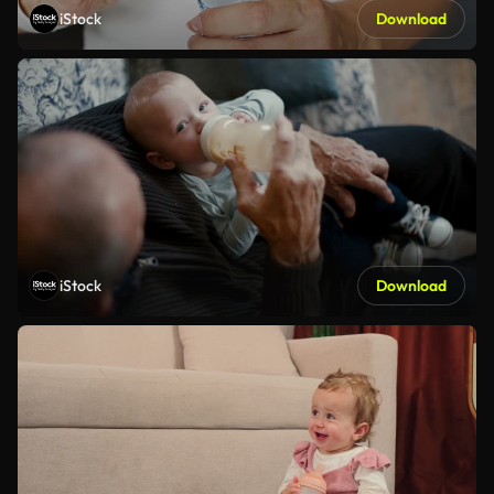
iStock
Download
iStock
Download