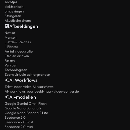
zachtjes
elektronisch
omgevingen
Stringeren
Akustische drums
Afbeeldingen
Natuur
Mensen
Liefde & Relaties
- Fitness
Aerial videografie
Eten en drinken
Reizen
Vervoer
Technologieën
Zoom virtuele achtergronden
AI Workflows
Tekst-naar-video AI-workflows
AI-workflows voor beeld-naar-video-conversie
AI-modellen
Google Gemini Omni Flash
Google Nano Banana 2
Google Nano Banana 2 Lite
Seedance 2.0
Seedance 2.0 Fast
Seedance 2.0 Mini