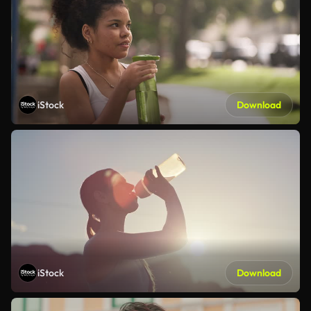
iStock
Download
iStock
Download