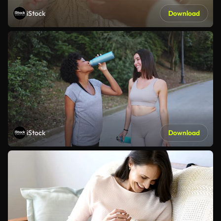
iStock
Download
iStock
Download