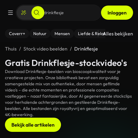
Inloggen
Alles bekijken
Coverr+
Natuur
Mensen
Liefde & Relaties
- Fitness
Thuis
Stock video beelden
Drinkflesje
Gratis Drinkflesje-stockvideo's
Download Drinkflesje-beelden van bioscoopkwaliteit voor je
creatieve projecten. Onze bibliotheek bevat een zorgvuldig
samengestelde mix van authentieke, door mensen gefilmde
video's – die echte momenten en professionele composities
vastleggen – naast fantasierijke, door AI gegenereerde stockclips
voor herhalende achtergronden en gestileerde Drinkflesje-
beelden. Alle bestanden zijn royaltyvrij en geoptimaliseerd voor
4K-bewerking.
Bekijk alle artikelen