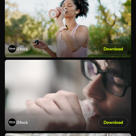
iStock
Download
iStock
Download