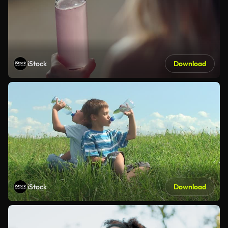
iStock
Download
iStock
Download