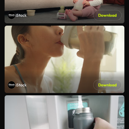
iStock
Download
iStock
Download