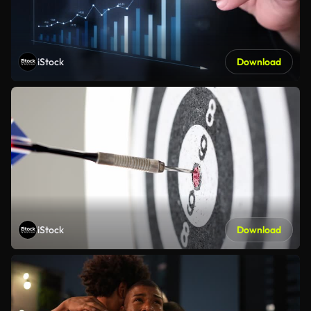
iStock
Download
iStock
Download