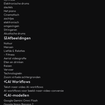
Elektronische drums
sleutels
Het piano
Cinematisch
zachtjes
elektronisch
omgevingen
Stringeren
Akustische drums
Afbeeldingen
Natuur
Mensen
Liefde & Relaties
- Fitness
Aerial videografie
Eten en drinken
Reizen
Vervoer
Technologieën
Zoom virtuele achtergronden
AI Workflows
Tekst-naar-video AI-workflows
AI-workflows voor beeld-naar-video-conversie
AI-modellen
Google Gemini Omni Flash
Google Nano Banana 2