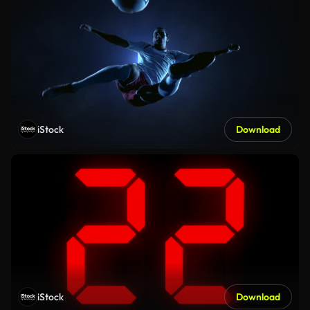
iStock
Download
iStock
Download