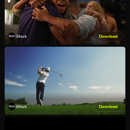
iStock
Download
iStock
Download