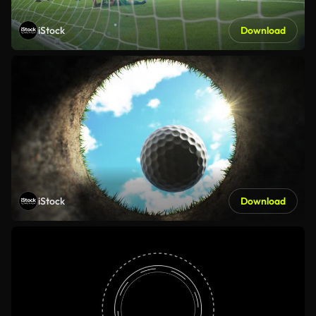
iStock
Download
iStock
Download