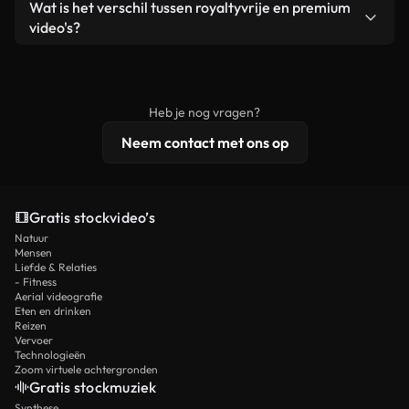
Ja. Je mag onze video's inkorten, bijsnijden of
Wat is het verschil tussen royaltyvrije en premium
een losstaand product.
remixen. Zorg er wel voor dat het eindproduct
video's?
voldoet aan onze licentievoorwaarden en niet als
Royaltyvrije video's bevatten commerciële
onbewerkt stockmateriaal wordt verspreid.
rechten, terwijl premium content exclusieve
beelden, 4K-resolutie en uitgebreidere
Heb je nog vragen?
licentiebescherming omvat.
Neem contact met ons op
Gratis stockvideo’s
Natuur
Mensen
Liefde & Relaties
- Fitness
Aerial videografie
Eten en drinken
Reizen
Vervoer
Technologieën
Zoom virtuele achtergronden
Gratis stockmuziek
Synthese