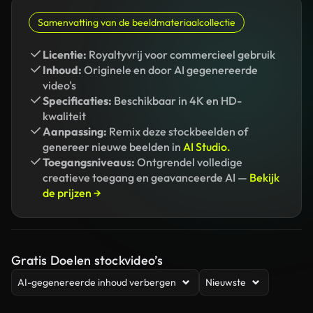
Samenvatting van de beeldmateriaalcollectie
Licentie:
Royaltyvrij voor commercieel gebruik
Inhoud:
Originele en door AI gegenereerde
video's
Specificaties:
Beschikbaar in 4K en HD-
kwaliteit
Aanpassing:
Remix deze stockbeelden of
genereer nieuwe beelden in
AI Studio.
Toegangsniveaus:
Ontgrendel volledige
creatieve toegang en geavanceerde AI —
Bekijk
de prijzen →
Gratis Doelen stockvideo’s
AI-gegenereerde inhoud verbergen
Nieuwste