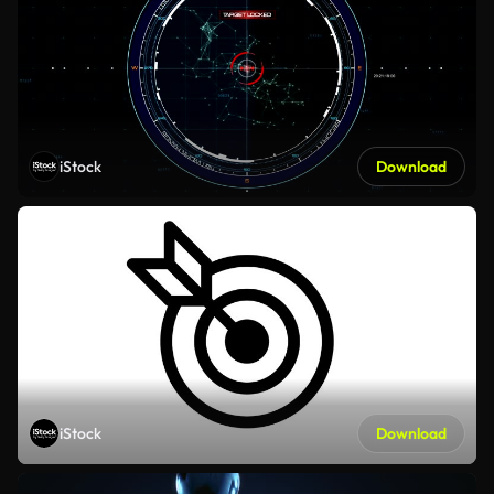
iStock
Download
iStock
Download