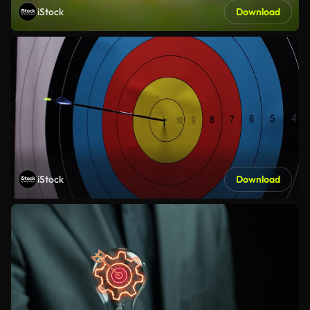
iStock
Download
iStock
Download