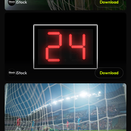
iStock
Download
iStock
Download