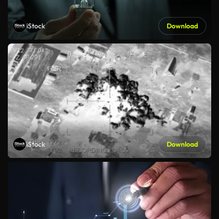
iStock
Download
iStock
Download