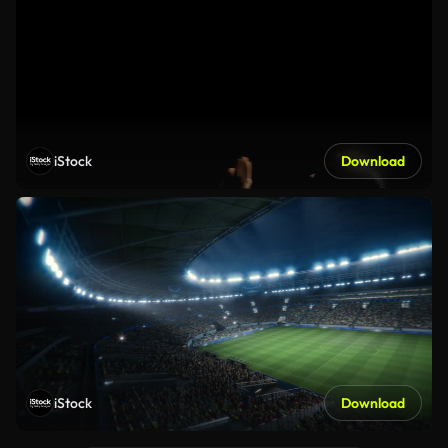
iStock
Download
iStock
Download