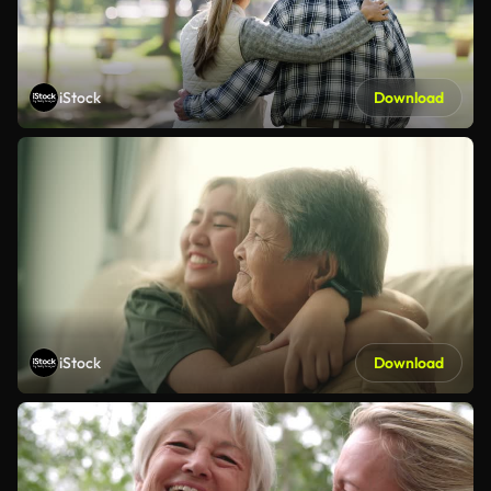
iStock
Download
iStock
Download