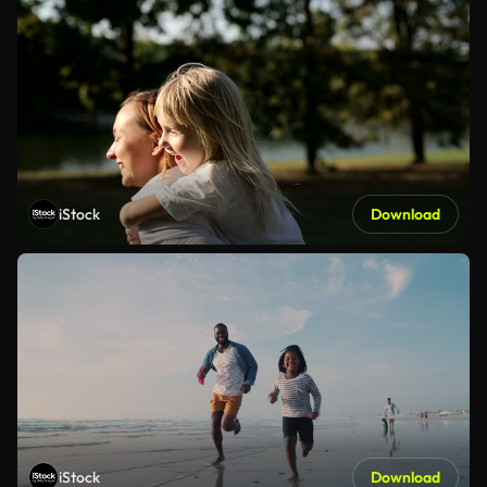
iStock
Download
iStock
Download