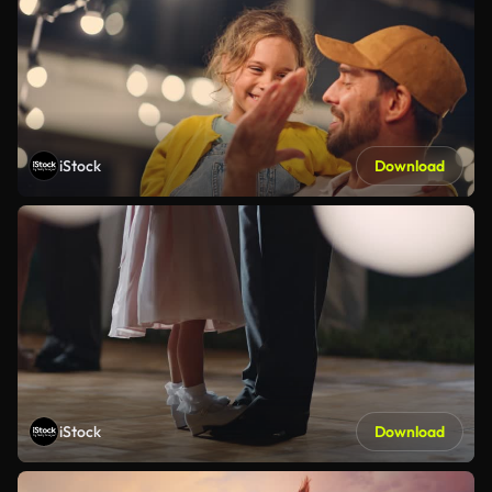
iStock
Download
iStock
Download