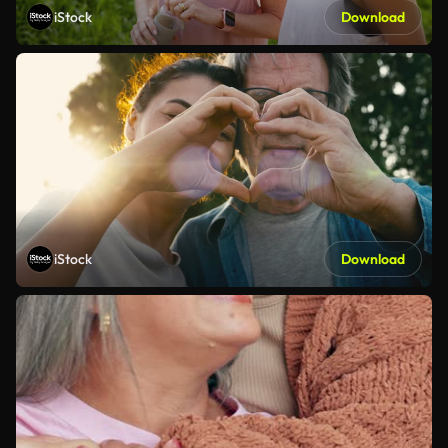
iStock
Download
iStock
Download