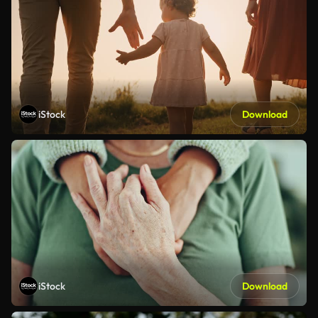
iStock
Download
iStock
Download