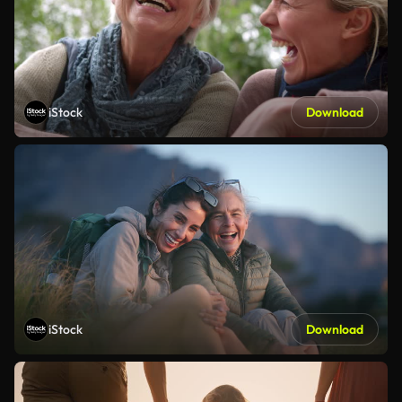
iStock
Download
iStock
Download