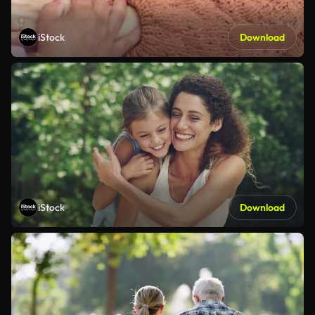
iStock
Download
iStock
Download