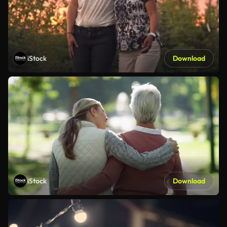
iStock
Download
iStock
Download