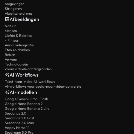
omgevingen
Stringeren
Akustische drums
Afbeeldingen
Natuur
Mensen
Liefde & Relaties
- Fitness
Aerial videografie
Eten en drinken
Reizen
Vervoer
Technologieën
Zoom virtuele achtergronden
AI Workflows
Tekst-naar-video AI-workflows
AI-workflows voor beeld-naar-video-conversie
AI-modellen
Google Gemini Omni Flash
Google Nano Banana 2
Google Nano Banana 2 Lite
Seedance 2.0
Seedance 2.0 Fast
Seedance 2.0 Mini
Happy Horse 1.1
Seedream 5.0 Pro