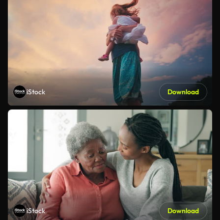
iStock
Download
iStock
Download