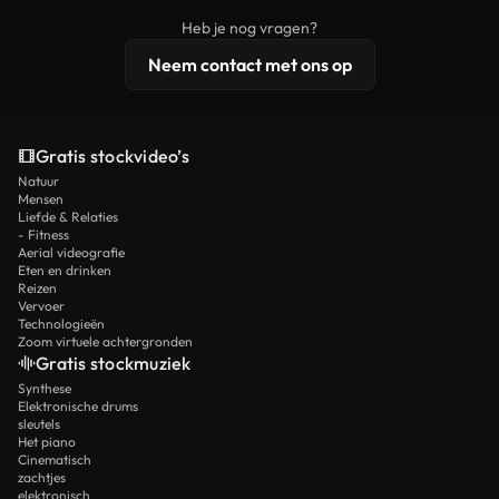
beelden, 4K-resolutie en uitgebreidere
Heb je nog vragen?
licentiebescherming omvat.
Neem contact met ons op
Gratis stockvideo’s
Natuur
Mensen
Liefde & Relaties
- Fitness
Aerial videografie
Eten en drinken
Reizen
Vervoer
Technologieën
Zoom virtuele achtergronden
Gratis stockmuziek
Synthese
Elektronische drums
sleutels
Het piano
Cinematisch
zachtjes
elektronisch