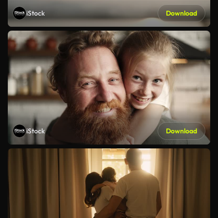
iStock
Download
iStock
Download