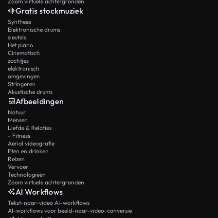
Zoom virtuele achtergronden
Gratis stockmuziek
Synthese
Elektronische drums
sleutels
Het piano
Cinematisch
zachtjes
elektronisch
omgevingen
Stringeren
Akustische drums
Afbeeldingen
Natuur
Mensen
Liefde & Relaties
- Fitness
Aerial videografie
Eten en drinken
Reizen
Vervoer
Technologieën
Zoom virtuele achtergronden
AI Workflows
Tekst-naar-video AI-workflows
AI-workflows voor beeld-naar-video-conversie