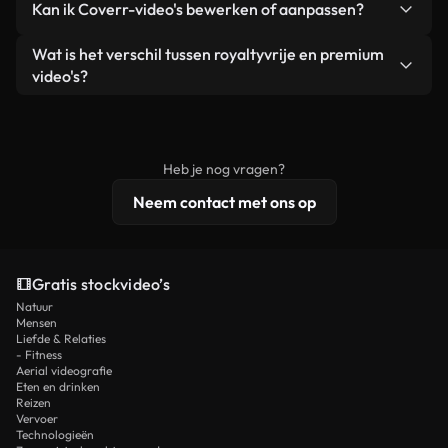
Kan ik Coverr-video's bewerken of aanpassen?
advertenties van klanten, zolang je de beelden
zijn of door AI gegenereerd – bevat watermerken.
zelf niet doorverkoopt of opnieuw distribueert als
Je krijgt schoon, direct bruikbaar beeldmateriaal.
Ja. Je mag onze video's inkorten, bijsnijden of
Wat is het verschil tussen royaltyvrije en premium
een losstaand product.
remixen. Zorg er wel voor dat het eindproduct
video's?
voldoet aan onze licentievoorwaarden en niet als
Royaltyvrije video's bevatten commerciële
onbewerkt stockmateriaal wordt verspreid.
rechten, terwijl premium content exclusieve
beelden, 4K-resolutie en uitgebreidere
Heb je nog vragen?
licentiebescherming omvat.
Neem contact met ons op
Gratis stockvideo’s
Natuur
Mensen
Liefde & Relaties
- Fitness
Aerial videografie
Eten en drinken
Reizen
Vervoer
Technologieën