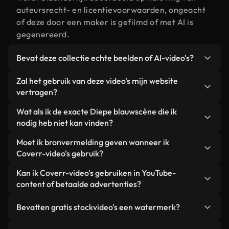
auteursrecht- en licentievoorwaarden, ongeacht
of deze door een maker is gefilmd of met AI is
gegenereerd.
Bevat deze collectie echte beelden of AI-video's?
Beide. Dit is een hybride bibliotheek die bestaat
Zal het gebruik van deze video's mijn website
uit echte, door mensen gefilmde beelden van
vertragen?
Diepe blauw, aangevuld met door AI gegenereerde
Niet als u voor onze geoptimaliseerde versies
Wat als ik de exacte Diepe blauwscène die ik
video's. Elke video is duidelijk gelabeld, zodat je
kiest. Wij bieden lichtgewicht, webklare formaten
nodig heb niet kan vinden?
altijd weet wat je gebruikt.
die ontworpen zijn voor gebruik op de
Met Coverr AI Studio maak je direct een video.
Moet ik bronvermelding geven wanneer ik
achtergrond. Zo blijft de kwaliteit hoog, worden de
Beschrijf de scène – bijvoorbeeld "Diepe blauw bij
Coverr-video's gebruik?
laadtijden geminimaliseerd en worden
zonsondergang" – en de Studio genereert binnen
statistieken zoals LCP verbeterd.
Naamsvermelding is niet vereist. Alle video's in
Kan ik Coverr-video's gebruiken in YouTube-
enkele seconden een gepersonaliseerde video die
onze stockbibliotheek zijn royaltyvrij en kunnen
content of betaalde advertenties?
voldoet aan onze licentievoorwaarden.
worden gebruikt zonder de maker te vermelden –
Ja. Alle stockbeelden van Coverr kunnen worden
hoewel dit altijd op prijs wordt gesteld.
Bevatten gratis stockvideo's een watermerk?
gebruikt in YouTube-video's met advertentie-
inkomsten, promoties op sociale media en
Nee. Geen van onze gratis video's – of ze nu echt