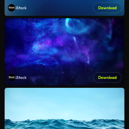
iStock
Download
iStock
Download