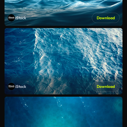
iStock
Download
iStock
Download