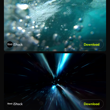
iStock
Download
iStock
Download