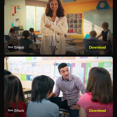
iStock
Download
iStock
Download