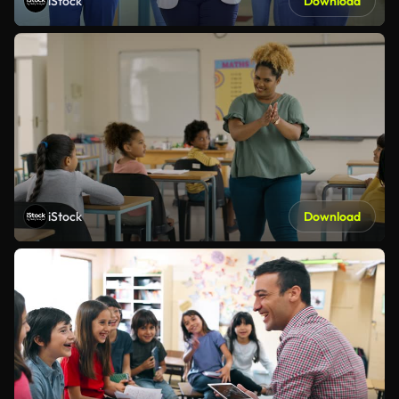
iStock
Download
iStock
Download