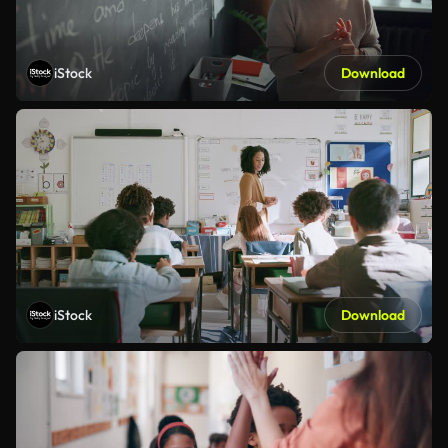
iStock
Download
iStock
Download