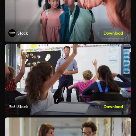
iStock
Download
iStock
Download