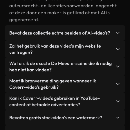
auteursrecht- en licentievoorwaarden, ongeacht
of deze door een maker is gefilmd of met AI is
gegenereerd.
Bevat deze collectie echte beelden of AI-video's?
Beide. Dit is een hybride bibliotheek die bestaat
Zal het gebruik van deze video's mijn website
uit echte, door mensen gefilmde beelden van De
vertragen?
Meester, aangevuld met door AI gegenereerde
Niet als u voor onze geoptimaliseerde versies
Wat als ik de exacte De Meesterscène die ik nodig
video's. Elke video is duidelijk gelabeld, zodat je
kiest. Wij bieden lichtgewicht, webklare formaten
heb niet kan vinden?
altijd weet wat je gebruikt.
die ontworpen zijn voor gebruik op de
Met Coverr AI Studio maak je direct een video.
Moet ik bronvermelding geven wanneer ik
achtergrond. Zo blijft de kwaliteit hoog, worden de
Beschrijf de scène – bijvoorbeeld "De Meester bij
Coverr-video's gebruik?
laadtijden geminimaliseerd en worden
zonsondergang" – en de Studio genereert binnen
statistieken zoals LCP verbeterd.
Naamsvermelding is niet vereist. Alle video's in
Kan ik Coverr-video's gebruiken in YouTube-
enkele seconden een gepersonaliseerde video die
onze stockbibliotheek zijn royaltyvrij en kunnen
content of betaalde advertenties?
voldoet aan onze licentievoorwaarden.
worden gebruikt zonder de maker te vermelden –
Ja. Alle stockbeelden van Coverr kunnen worden
hoewel dit altijd op prijs wordt gesteld.
Bevatten gratis stockvideo's een watermerk?
gebruikt in YouTube-video's met advertentie-
inkomsten, promoties op sociale media en
Nee. Geen van onze gratis video's – of ze nu echt