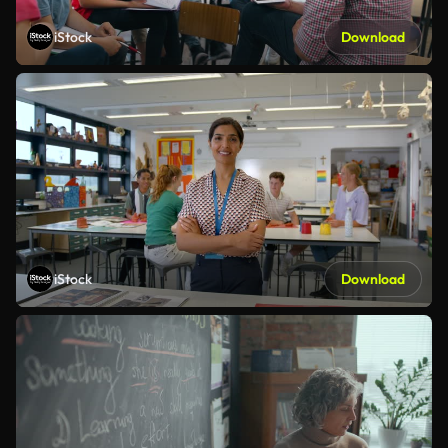
iStock
Download
iStock
Download