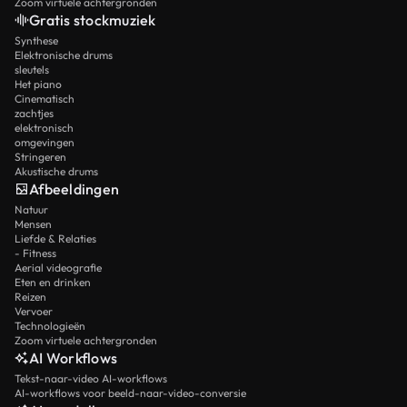
Zoom virtuele achtergronden
Gratis stockmuziek
Synthese
Elektronische drums
sleutels
Het piano
Cinematisch
zachtjes
elektronisch
omgevingen
Stringeren
Akustische drums
Afbeeldingen
Natuur
Mensen
Liefde & Relaties
- Fitness
Aerial videografie
Eten en drinken
Reizen
Vervoer
Technologieën
Zoom virtuele achtergronden
AI Workflows
Tekst-naar-video AI-workflows
AI-workflows voor beeld-naar-video-conversie