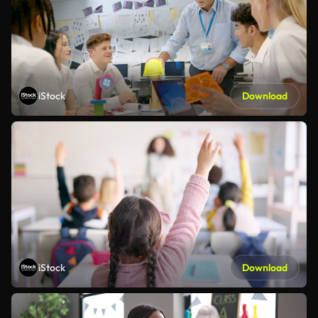
iStock
Download
iStock
Download