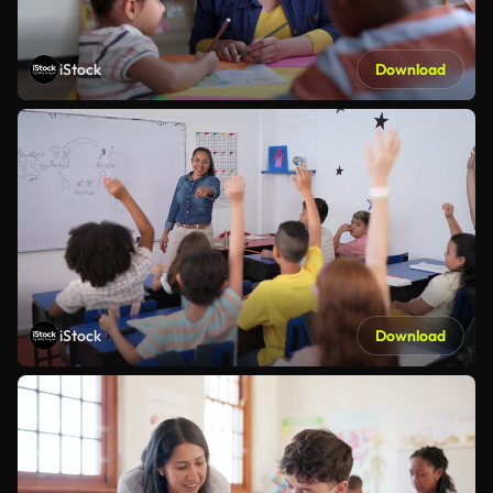
iStock
Download
iStock
Download