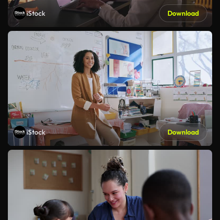
iStock
Download
iStock
Download