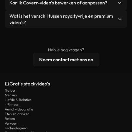
Kan ik Coverr-video's bewerken of aanpassen?
advertenties van klanten, zolang je de beelden
zijn of door AI gegenereerd – bevat watermerken.
zelf niet doorverkoopt of opnieuw distribueert als
Je krijgt schoon, direct bruikbaar beeldmateriaal.
Ja. Je mag onze video's inkorten, bijsnijden of
Wat is het verschil tussen royaltyvrije en premium
een losstaand product.
remixen. Zorg er wel voor dat het eindproduct
video's?
voldoet aan onze licentievoorwaarden en niet als
Royaltyvrije video's bevatten commerciële
onbewerkt stockmateriaal wordt verspreid.
rechten, terwijl premium content exclusieve
beelden, 4K-resolutie en uitgebreidere
Heb je nog vragen?
licentiebescherming omvat.
Neem contact met ons op
Gratis stockvideo’s
Natuur
Mensen
Liefde & Relaties
- Fitness
Aerial videografie
Eten en drinken
Reizen
Vervoer
Technologieën