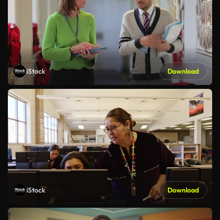
iStock
Download
iStock
Download