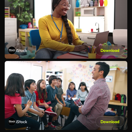
iStock
Download
iStock
Download