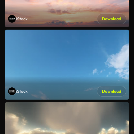
iStock
Download
iStock
Download