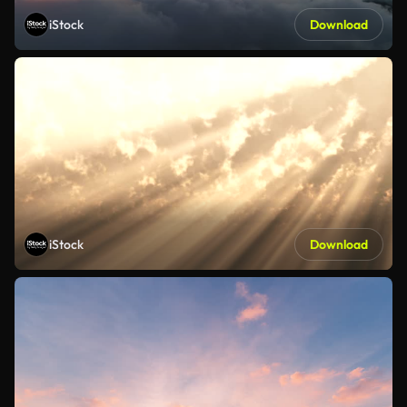
iStock
Download
iStock
Download