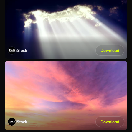
iStock
Download
iStock
Download