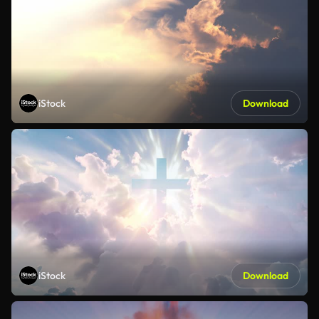
iStock
Download
iStock
Download