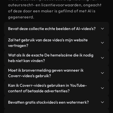
auteursrecht- en licentievoorwaarden, ongeacht
of deze door een maker is gefilmd of met AI is
gegenereerd.
Bevat deze collectie echte beelden of AI-video's?
Beide. Dit is een hybride bibliotheek die bestaat
Zal het gebruik van deze video's mijn website
uit echte, door mensen gefilmde beelden van De
vertragen?
hemel, aangevuld met door AI gegenereerde
Niet als u voor onze geoptimaliseerde versies
Wat als ik de exacte De hemelscène die ik nodig
video's. Elke video is duidelijk gelabeld, zodat je
kiest. Wij bieden lichtgewicht, webklare formaten
heb niet kan vinden?
altijd weet wat je gebruikt.
die ontworpen zijn voor gebruik op de
Met Coverr AI Studio maak je direct een video.
Moet ik bronvermelding geven wanneer ik
achtergrond. Zo blijft de kwaliteit hoog, worden de
Beschrijf de scène – bijvoorbeeld "De hemel bij
Coverr-video's gebruik?
laadtijden geminimaliseerd en worden
zonsondergang" – en de Studio genereert binnen
statistieken zoals LCP verbeterd.
Naamsvermelding is niet vereist. Alle video's in
Kan ik Coverr-video's gebruiken in YouTube-
enkele seconden een gepersonaliseerde video die
onze stockbibliotheek zijn royaltyvrij en kunnen
content of betaalde advertenties?
voldoet aan onze licentievoorwaarden.
worden gebruikt zonder de maker te vermelden –
Ja. Alle stockbeelden van Coverr kunnen worden
hoewel dit altijd op prijs wordt gesteld.
Bevatten gratis stockvideo's een watermerk?
gebruikt in YouTube-video's met advertentie-
inkomsten, promoties op sociale media en
Nee. Geen van onze gratis video's – of ze nu echt