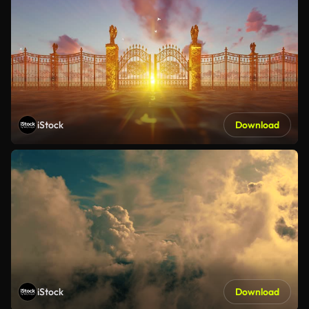
iStock
Download
iStock
Download