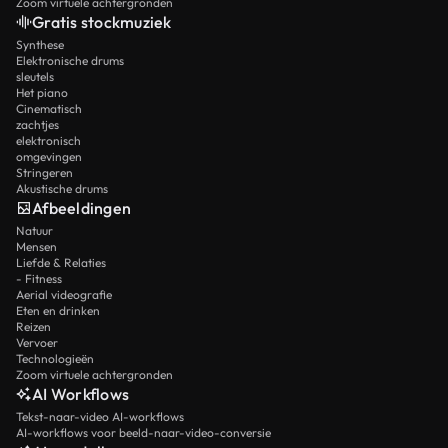
Zoom virtuele achtergronden
Gratis stockmuziek
Synthese
Elektronische drums
sleutels
Het piano
Cinematisch
zachtjes
elektronisch
omgevingen
Stringeren
Akustische drums
Afbeeldingen
Natuur
Mensen
Liefde & Relaties
- Fitness
Aerial videografie
Eten en drinken
Reizen
Vervoer
Technologieën
Zoom virtuele achtergronden
AI Workflows
Tekst-naar-video AI-workflows
AI-workflows voor beeld-naar-video-conversie