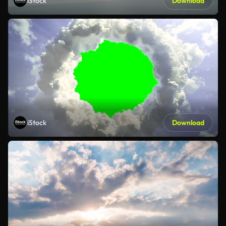
iStock
Download
iStock
Download