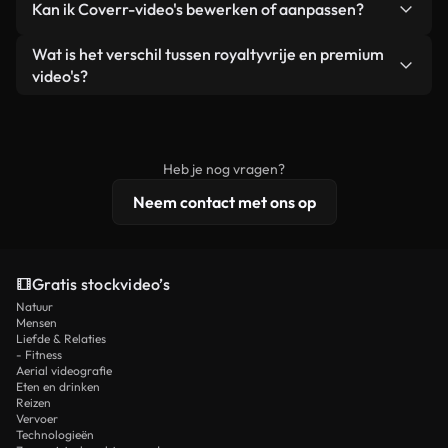
Kan ik Coverr-video's bewerken of aanpassen?
advertenties van klanten, zolang je de beelden
zijn of door AI gegenereerd – bevat watermerken.
zelf niet doorverkoopt of opnieuw distribueert als
Je krijgt schoon, direct bruikbaar beeldmateriaal.
Ja. Je mag onze video's inkorten, bijsnijden of
Wat is het verschil tussen royaltyvrije en premium
een losstaand product.
remixen. Zorg er wel voor dat het eindproduct
video's?
voldoet aan onze licentievoorwaarden en niet als
Royaltyvrije video's bevatten commerciële
onbewerkt stockmateriaal wordt verspreid.
rechten, terwijl premium content exclusieve
beelden, 4K-resolutie en uitgebreidere
Heb je nog vragen?
licentiebescherming omvat.
Neem contact met ons op
Gratis stockvideo’s
Natuur
Mensen
Liefde & Relaties
- Fitness
Aerial videografie
Eten en drinken
Reizen
Vervoer
Technologieën