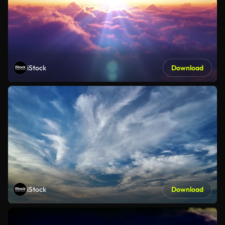
iStock
Download
iStock
Download