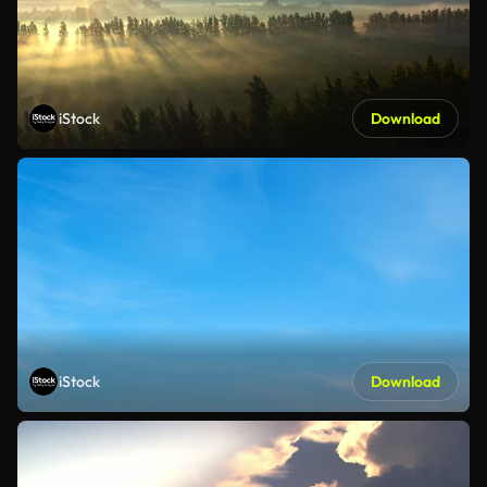
iStock
Download
iStock
Download