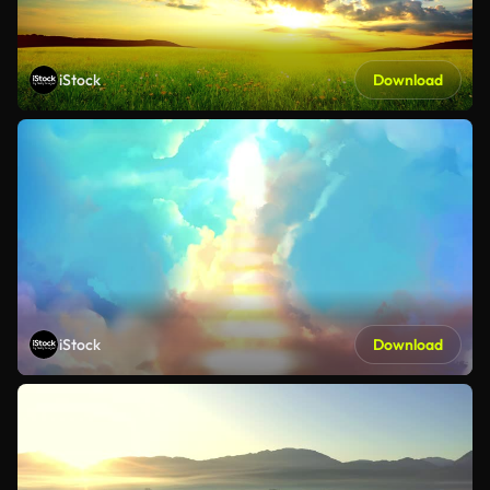
iStock
Download
iStock
Download