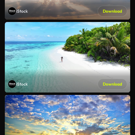
iStock
Download
iStock
Download