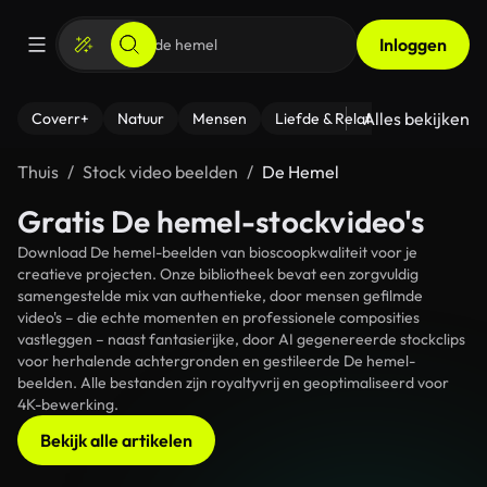
Inloggen
Alles bekijken
Coverr+
Natuur
Mensen
Liefde & Relaties
- Fitness
Thuis
Stock video beelden
De Hemel
Gratis De hemel-stockvideo's
Download De hemel-beelden van bioscoopkwaliteit voor je
creatieve projecten. Onze bibliotheek bevat een zorgvuldig
samengestelde mix van authentieke, door mensen gefilmde
video's – die echte momenten en professionele composities
vastleggen – naast fantasierijke, door AI gegenereerde stockclips
voor herhalende achtergronden en gestileerde De hemel-
beelden. Alle bestanden zijn royaltyvrij en geoptimaliseerd voor
4K-bewerking.
Bekijk alle artikelen