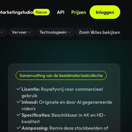
Marketingstudio
API
Prijzen
Inloggen
Nieuw
Alles bekijken
Vervoer
Technologieën
Zoom Virtuele Achtergrond
Samenvatting van de beeldmateriaalcollectie
Licentie:
Royaltyvrij voor commercieel
gebruik
Inhoud:
Originele en door AI gegenereerde
video's
Specificaties:
Beschikbaar in 4K en HD-
kwaliteit
Aanpassing:
Remix deze stockbeelden of