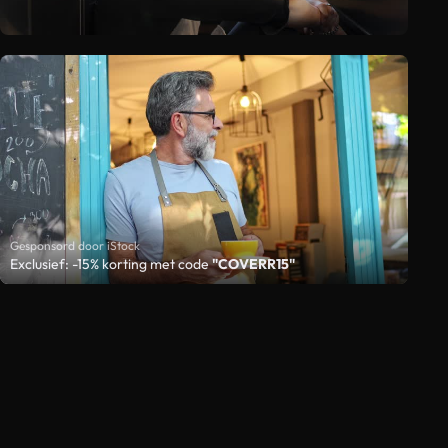
Gesponsord door iStock
Exclusief: -15% korting met code
"COVERR15"