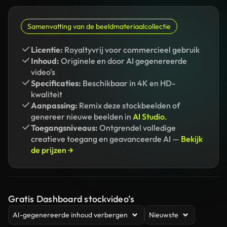
Samenvatting van de beeldmateriaalcollectie
Licentie:
Royaltyvrij voor commercieel gebruik
Inhoud:
Originele en door AI gegenereerde
video's
Specificaties:
Beschikbaar in 4K en HD-
kwaliteit
Aanpassing:
Remix deze stockbeelden of
genereer nieuwe beelden in
AI Studio.
Toegangsniveaus:
Ontgrendel volledige
creatieve toegang en geavanceerde AI —
Bekijk
de prijzen →
Gratis Dashboard stockvideo’s
AI-gegenereerde inhoud verbergen
Nieuwste