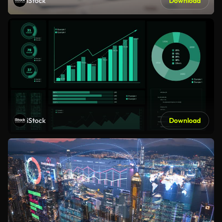
iStock
Download
iStock
Download