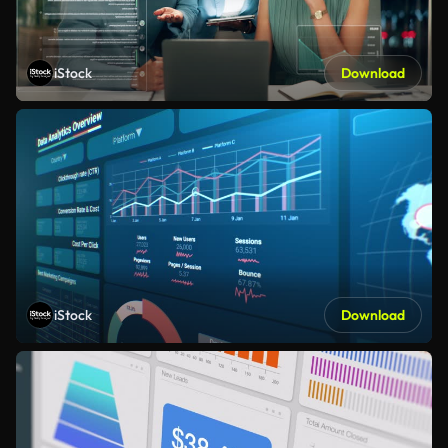
iStock
Download
iStock
Download