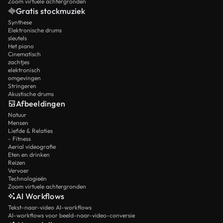
Zoom virtuele achtergronden
Gratis stockmuziek
Synthese
Elektronische drums
sleutels
Het piano
Cinematisch
zachtjes
elektronisch
omgevingen
Stringeren
Akustische drums
Afbeeldingen
Natuur
Mensen
Liefde & Relaties
- Fitness
Aerial videografie
Eten en drinken
Reizen
Vervoer
Technologieën
Zoom virtuele achtergronden
AI Workflows
Tekst-naar-video AI-workflows
AI-workflows voor beeld-naar-video-conversie