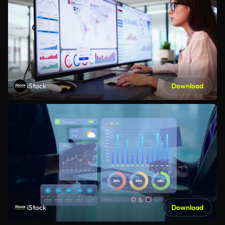
iStock
Download
iStock
Download