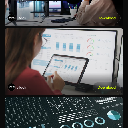
iStock
Download
iStock
Download