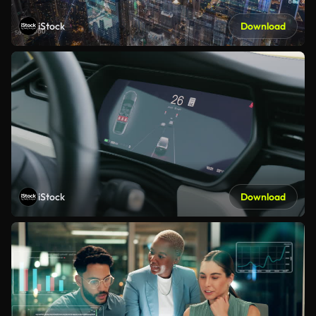
iStock
Download
iStock
Download