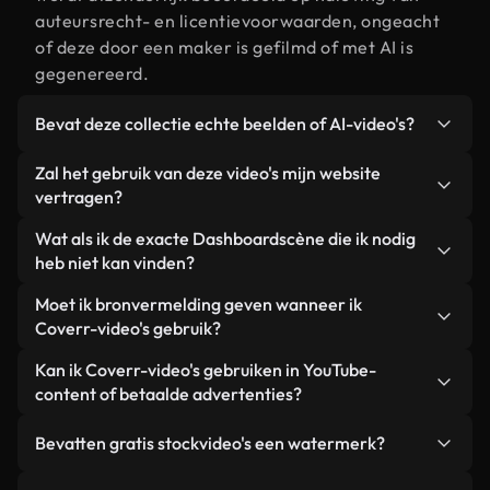
auteursrecht- en licentievoorwaarden, ongeacht
of deze door een maker is gefilmd of met AI is
gegenereerd.
Bevat deze collectie echte beelden of AI-video's?
Beide. Dit is een hybride bibliotheek die bestaat
Zal het gebruik van deze video's mijn website
uit echte, door mensen gefilmde beelden van
vertragen?
Dashboard, aangevuld met door AI gegenereerde
Niet als u voor onze geoptimaliseerde versies
Wat als ik de exacte Dashboardscène die ik nodig
video's. Elke video is duidelijk gelabeld, zodat je
kiest. Wij bieden lichtgewicht, webklare formaten
heb niet kan vinden?
altijd weet wat je gebruikt.
die ontworpen zijn voor gebruik op de
Met Coverr AI Studio maak je direct een video.
Moet ik bronvermelding geven wanneer ik
achtergrond. Zo blijft de kwaliteit hoog, worden de
Beschrijf de scène – bijvoorbeeld "Dashboard bij
Coverr-video's gebruik?
laadtijden geminimaliseerd en worden
zonsondergang" – en de Studio genereert binnen
statistieken zoals LCP verbeterd.
Naamsvermelding is niet vereist. Alle video's in
Kan ik Coverr-video's gebruiken in YouTube-
enkele seconden een gepersonaliseerde video die
onze stockbibliotheek zijn royaltyvrij en kunnen
content of betaalde advertenties?
voldoet aan onze licentievoorwaarden.
worden gebruikt zonder de maker te vermelden –
Ja. Alle stockbeelden van Coverr kunnen worden
hoewel dit altijd op prijs wordt gesteld.
Bevatten gratis stockvideo's een watermerk?
gebruikt in YouTube-video's met advertentie-
inkomsten, promoties op sociale media en
Nee. Geen van onze gratis video's – of ze nu echt