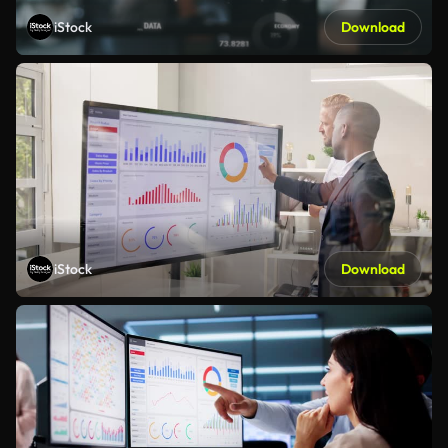
iStock
Download
iStock
Download