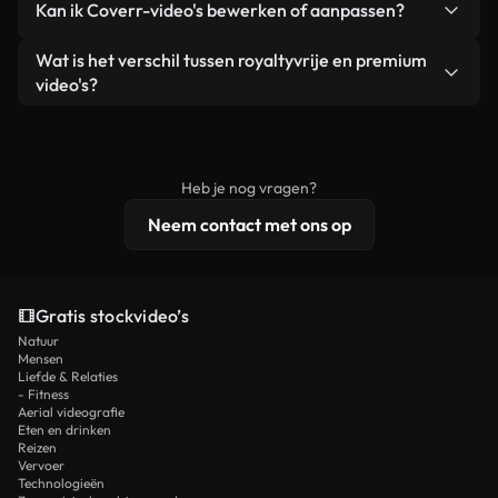
Kan ik Coverr-video's bewerken of aanpassen?
advertenties van klanten, zolang je de beelden
zijn of door AI gegenereerd – bevat watermerken.
zelf niet doorverkoopt of opnieuw distribueert als
Je krijgt schoon, direct bruikbaar beeldmateriaal.
Ja. Je mag onze video's inkorten, bijsnijden of
Wat is het verschil tussen royaltyvrije en premium
een losstaand product.
remixen. Zorg er wel voor dat het eindproduct
video's?
voldoet aan onze licentievoorwaarden en niet als
Royaltyvrije video's bevatten commerciële
onbewerkt stockmateriaal wordt verspreid.
rechten, terwijl premium content exclusieve
beelden, 4K-resolutie en uitgebreidere
Heb je nog vragen?
licentiebescherming omvat.
Neem contact met ons op
Gratis stockvideo’s
Natuur
Mensen
Liefde & Relaties
- Fitness
Aerial videografie
Eten en drinken
Reizen
Vervoer
Technologieën