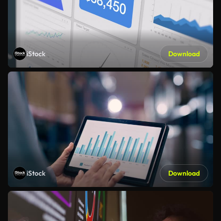
iStock
Download
iStock
Download