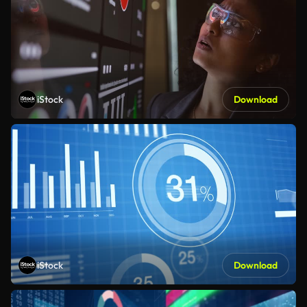
iStock
Download
iStock
Download