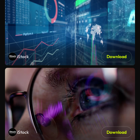
iStock
Download
iStock
Download