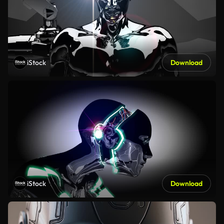
iStock
Download
iStock
Download