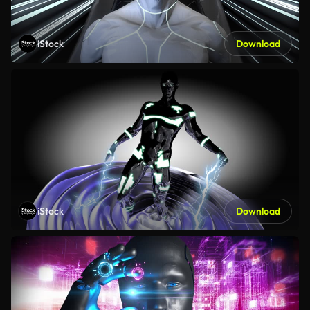
iStock
Download
iStock
Download