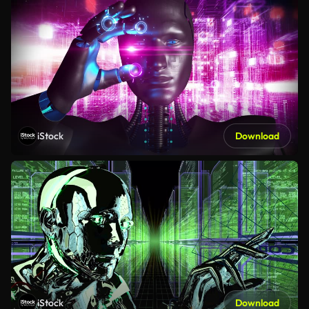
iStock
Download
iStock
Download