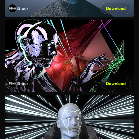
iStock
Download
iStock
Download