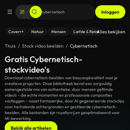
Inloggen
Alles bekijken
Coverr+
Natuur
Mensen
Liefde & Relaties
- Fitness
Thuis
Stock video beelden
Cybernetisch
Gratis Cybernetisch-
stockvideo's
Download cybernetisch-beelden van bioscoopkwaliteit voor je
creatieve projecten. Onze bibliotheek bevat een zorgvuldig
samengestelde mix van authentieke, door mensen gefilmde
video's – die echte momenten en professionele composities
vastleggen – naast fantasierijke, door AI gegenereerde stockclips
voor herhalende achtergronden en gestileerde cybernetisch-
beelden. Alle bestanden zijn royaltyvrij en geoptimaliseerd voor
4K-bewerking.
Bekijk alle artikelen