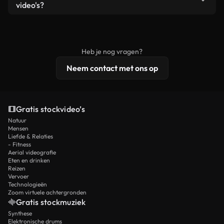
remixen. Zorg er wel voor dat het eindproduct
video's?
voldoet aan onze licentievoorwaarden en niet als
Royaltyvrije video's bevatten commerciële
onbewerkt stockmateriaal wordt verspreid.
rechten, terwijl premium content exclusieve
beelden, 4K-resolutie en uitgebreidere
Heb je nog vragen?
licentiebescherming omvat.
Neem contact met ons op
Gratis stockvideo’s
Natuur
Mensen
Liefde & Relaties
- Fitness
Aerial videografie
Eten en drinken
Reizen
Vervoer
Technologieën
Zoom virtuele achtergronden
Gratis stockmuziek
Synthese
Elektronische drums