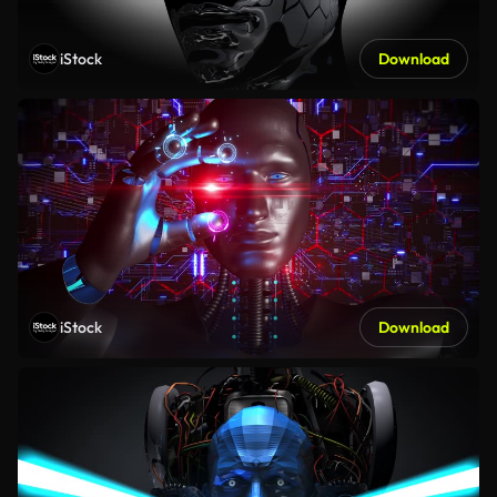
iStock
Download
iStock
Download