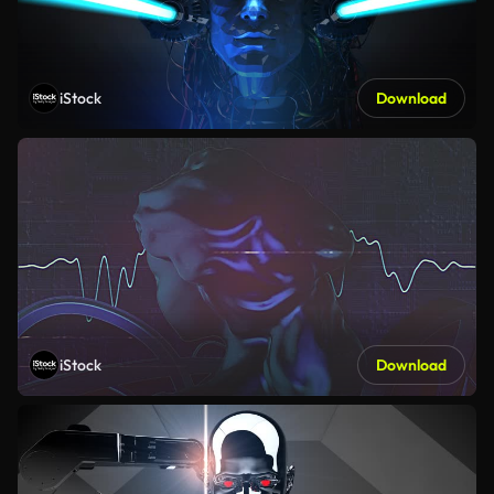
iStock
Download
iStock
Download