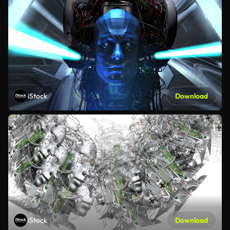
iStock
Download
iStock
Download