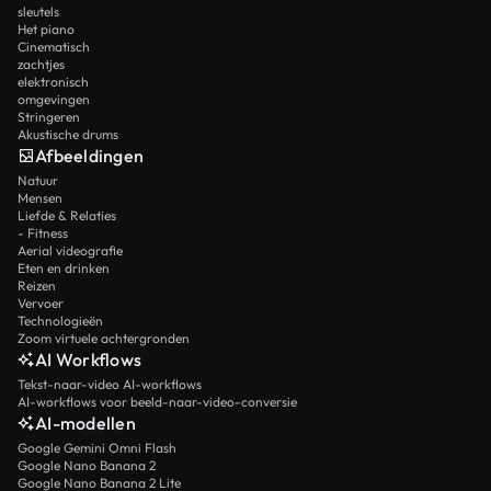
sleutels
Het piano
Cinematisch
zachtjes
elektronisch
omgevingen
Stringeren
Akustische drums
Afbeeldingen
Natuur
Mensen
Liefde & Relaties
- Fitness
Aerial videografie
Eten en drinken
Reizen
Vervoer
Technologieën
Zoom virtuele achtergronden
AI Workflows
Tekst-naar-video AI-workflows
AI-workflows voor beeld-naar-video-conversie
AI-modellen
Google Gemini Omni Flash
Google Nano Banana 2
Google Nano Banana 2 Lite