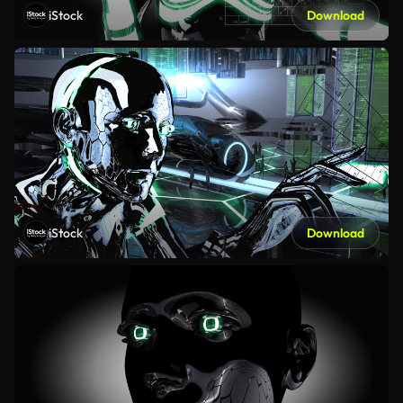
iStock
Download
iStock
Download