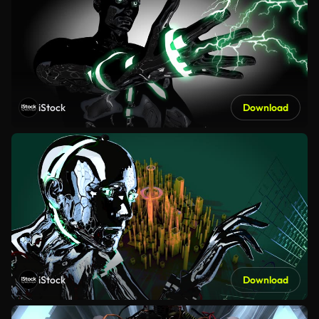
iStock
Download
iStock
Download