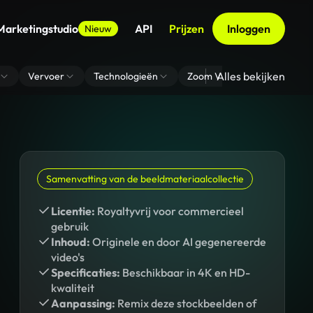
Marketingstudio
API
Prijzen
Inloggen
Nieuw
Alles bekijken
Vervoer
Technologieën
Zoom Virtuele Achtergrond
Samenvatting van de beeldmateriaalcollectie
Licentie:
Royaltyvrij voor commercieel
gebruik
Inhoud:
Originele en door AI gegenereerde
video's
Specificaties:
Beschikbaar in 4K en HD-
kwaliteit
Aanpassing:
Remix deze stockbeelden of