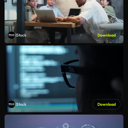
iStock
Download
iStock
Download