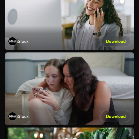
iStock
Download
iStock
Download