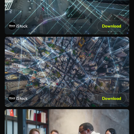
iStock
Download
iStock
Download