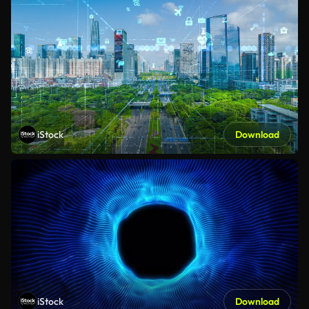
iStock
Download
iStock
Download