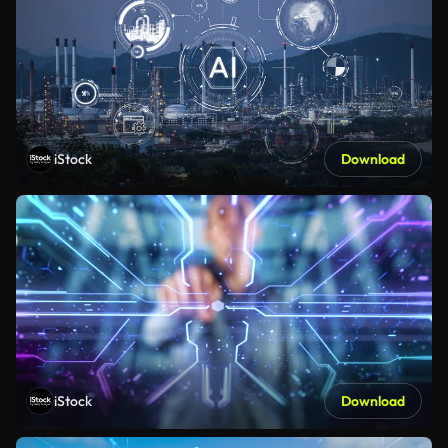
iStock
Download
iStock
Download