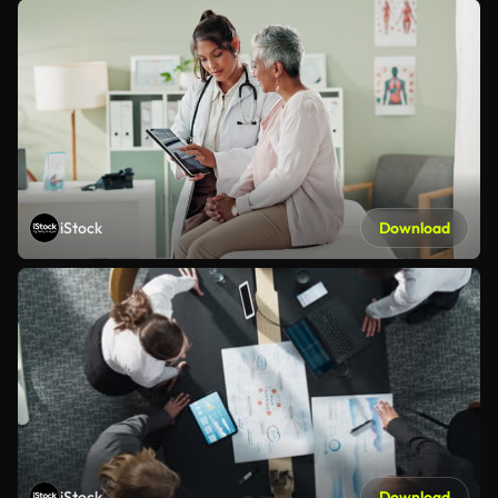
iStock
Download
iStock
Download