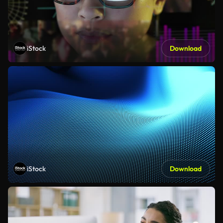
iStock
Download
iStock
Download