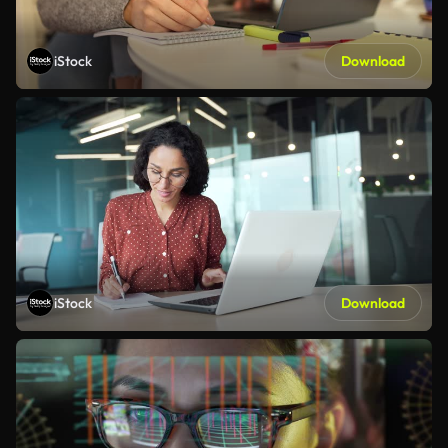
iStock
Download
iStock
Download