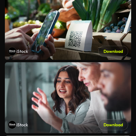
iStock
Download
iStock
Download