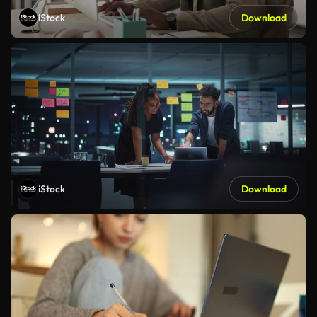
iStock
Download
iStock
Download