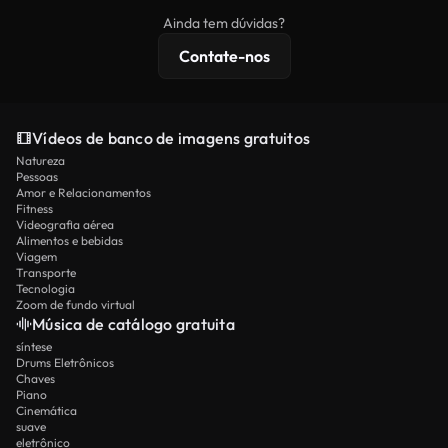
imagens exclusivas, resolução 4K e proteções de
Ainda tem dúvidas?
licenciamento estendidas.
Contate-nos
Vídeos de banco de imagens gratuitos
Natureza
Pessoas
Amor e Relacionamentos
Fitness
Videografia aérea
Alimentos e bebidas
Viagem
Transporte
Tecnologia
Zoom de fundo virtual
Música de catálogo gratuita
síntese
Drums Eletrônicos
Chaves
Piano
Cinemática
suave
eletrônico