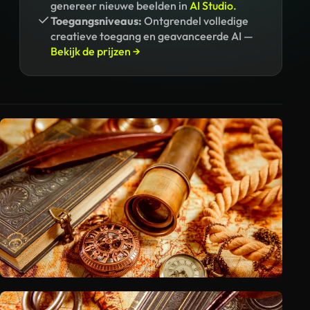
genereer nieuwe beelden in
AI Studio.
Toegangsniveaus:
Ontgrendel volledige
creatieve toegang en geavanceerde AI —
Bekijk de prijzen →