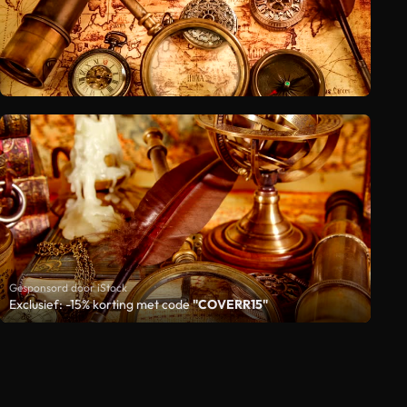
Gesponsord door iStock
Exclusief: -15% korting met code
"COVERR15"