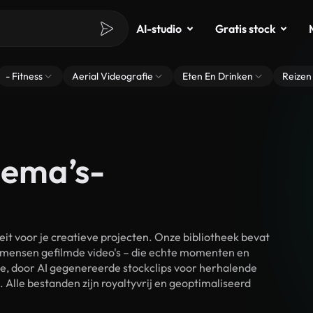
AI-studio
Gratis stock
- Fitness
Aerial Videografie
Eten En Drinken
Reizen
hema’s-
t voor je creatieve projecten. Onze bibliotheek bevat
 mensen gefilmde video's – die echte momenten en
ke, door AI gegenereerde stockclips voor herhalende
Alle bestanden zijn royaltyvrij en geoptimaliseerd