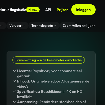
Marketingstudio
API
Prijzen
Inloggen
Nieuw
Alles bekijken
Vervoer
Technologieën
Zoom Virtuele Achtergrond
Samenvatting van de beeldmateriaalcollectie
Licentie:
Royaltyvrij voor commercieel
gebruik
Inhoud:
Originele en door AI gegenereerde
video's
Specificaties:
Beschikbaar in 4K en HD-
kwaliteit
Aanpassing:
Remix deze stockbeelden of