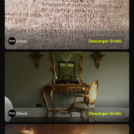
iStock
Descargar Gratis
iStock
Descargar Gratis