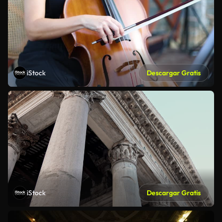
iStock
Descargar Gratis
iStock
Descargar Gratis