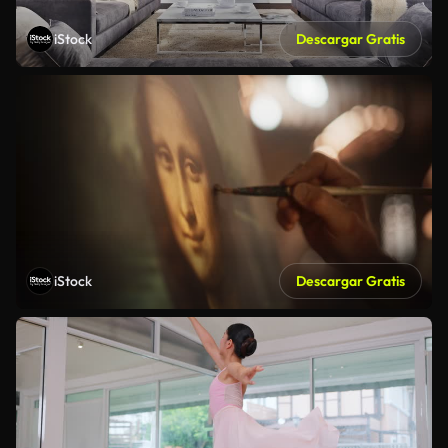
iStock
Descargar Gratis
iStock
Descargar Gratis