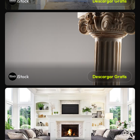
iStock
Descargar Gratis
iStock
Descargar Gratis