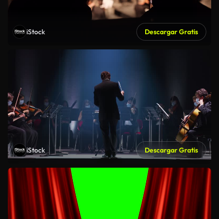
iStock
Descargar Gratis
iStock
Descargar Gratis