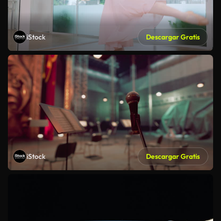
iStock
Descargar Gratis
iStock
Descargar Gratis