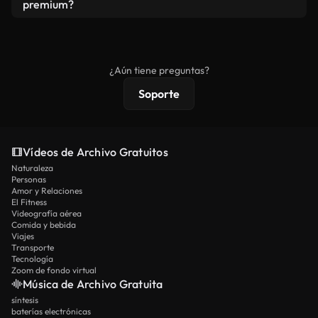
vídeos. Solo asegúrese de que el producto final no
premium?
se redistribuya como metraje de stock básico.
Los vídeos royalty-free incluyen derechos
comerciales estándar; el contenido premium
ofrece metraje exclusivo, resolución 4K y
¿Aún tiene preguntas?
protecciones de licencia extendidas.
Soporte
Vídeos de Archivo Gratuitos
Naturaleza
Personas
Amor y Relaciones
El Fitness
Videografía aérea
Comida y bebida
Viajes
Transporte
Tecnología
Zoom de fondo virtual
Música de Archivo Gratuita
síntesis
baterías electrónicas