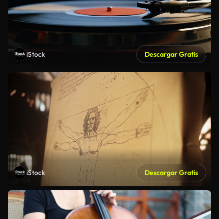
iStock
Descargar Gratis
iStock
Descargar Gratis