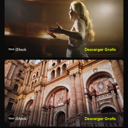
iStock
Descargar Gratis
iStock
Descargar Gratis