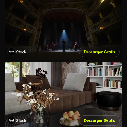
iStock
Descargar Gratis
iStock
Descargar Gratis