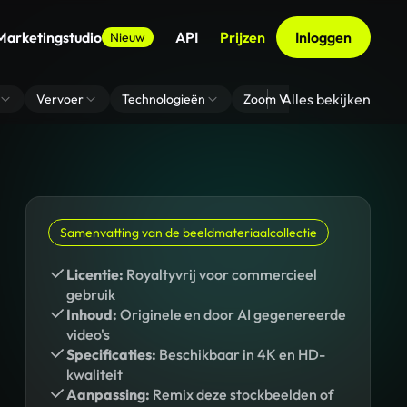
Marketingstudio
API
Prijzen
Inloggen
Nieuw
Alles bekijken
Vervoer
Technologieën
Zoom Virtuele Achtergrond
Samenvatting van de beeldmateriaalcollectie
Licentie:
Royaltyvrij voor commercieel
gebruik
Inhoud:
Originele en door AI gegenereerde
video's
Specificaties:
Beschikbaar in 4K en HD-
kwaliteit
Aanpassing:
Remix deze stockbeelden of