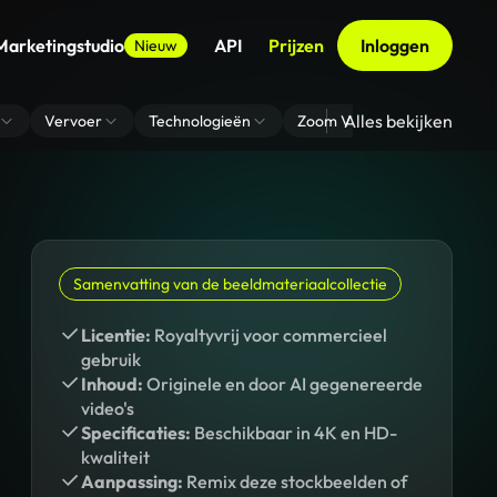
Marketingstudio
API
Prijzen
Inloggen
Nieuw
Alles bekijken
Vervoer
Technologieën
Zoom Virtuele Achtergrond
Samenvatting van de beeldmateriaalcollectie
Licentie:
Royaltyvrij voor commercieel
gebruik
Inhoud:
Originele en door AI gegenereerde
video's
Specificaties:
Beschikbaar in 4K en HD-
kwaliteit
Aanpassing:
Remix deze stockbeelden of