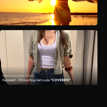
Gesponsord door iStock
Exclusief: -15% korting met code
"COVERR15"