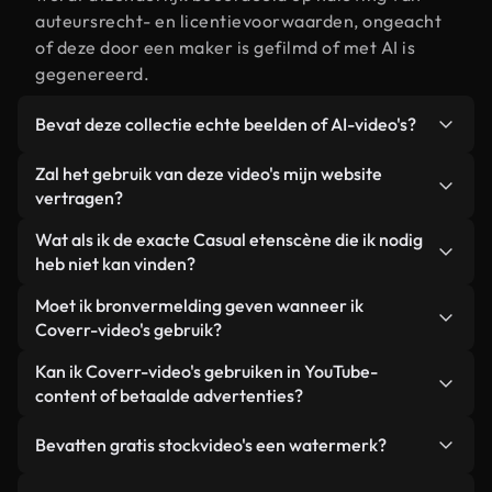
auteursrecht- en licentievoorwaarden, ongeacht
of deze door een maker is gefilmd of met AI is
gegenereerd.
Bevat deze collectie echte beelden of AI-video's?
Beide. Dit is een hybride bibliotheek die bestaat
Zal het gebruik van deze video's mijn website
uit echte, door mensen gefilmde beelden van
vertragen?
Casual eten, aangevuld met door AI gegenereerde
Niet als u voor onze geoptimaliseerde versies
Wat als ik de exacte Casual etenscène die ik nodig
video's. Elke video is duidelijk gelabeld, zodat je
kiest. Wij bieden lichtgewicht, webklare formaten
heb niet kan vinden?
altijd weet wat je gebruikt.
die ontworpen zijn voor gebruik op de
Met Coverr AI Studio maak je direct een video.
Moet ik bronvermelding geven wanneer ik
achtergrond. Zo blijft de kwaliteit hoog, worden de
Beschrijf de scène – bijvoorbeeld "Casual eten bij
Coverr-video's gebruik?
laadtijden geminimaliseerd en worden
zonsondergang" – en de Studio genereert binnen
statistieken zoals LCP verbeterd.
Naamsvermelding is niet vereist. Alle video's in
Kan ik Coverr-video's gebruiken in YouTube-
enkele seconden een gepersonaliseerde video die
onze stockbibliotheek zijn royaltyvrij en kunnen
content of betaalde advertenties?
voldoet aan onze licentievoorwaarden.
worden gebruikt zonder de maker te vermelden –
Ja. Alle stockbeelden van Coverr kunnen worden
hoewel dit altijd op prijs wordt gesteld.
Bevatten gratis stockvideo's een watermerk?
gebruikt in YouTube-video's met advertentie-
inkomsten, promoties op sociale media en
Nee. Geen van onze gratis video's – of ze nu echt