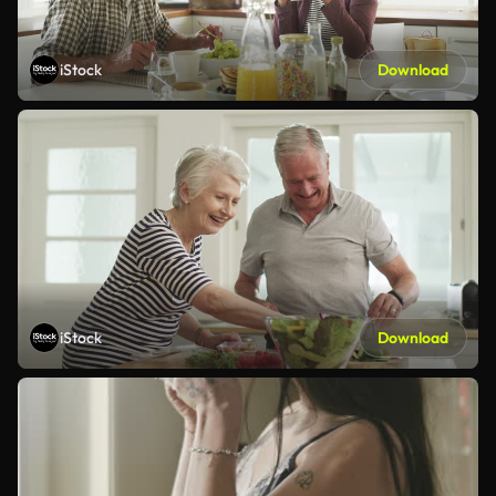
iStock
Download
iStock
Download