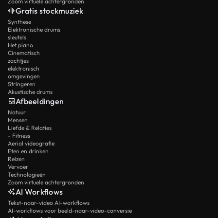
Zoom virtuele achtergronden
Gratis stockmuziek
Synthese
Elektronische drums
sleutels
Het piano
Cinematisch
zachtjes
elektronisch
omgevingen
Stringeren
Akustische drums
Afbeeldingen
Natuur
Mensen
Liefde & Relaties
- Fitness
Aerial videografie
Eten en drinken
Reizen
Vervoer
Technologieën
Zoom virtuele achtergronden
AI Workflows
Tekst-naar-video AI-workflows
AI-workflows voor beeld-naar-video-conversie