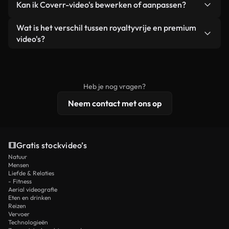
Kan ik Coverr-video's bewerken of aanpassen?
advertenties van klanten, zolang je de beelden
zijn of door AI gegenereerd – bevat watermerken.
zelf niet doorverkoopt of opnieuw distribueert als
Je krijgt schoon, direct bruikbaar beeldmateriaal.
Ja. Je mag onze video's inkorten, bijsnijden of
Wat is het verschil tussen royaltyvrije en premium
een losstaand product.
remixen. Zorg er wel voor dat het eindproduct
video's?
voldoet aan onze licentievoorwaarden en niet als
Royaltyvrije video's bevatten commerciële
onbewerkt stockmateriaal wordt verspreid.
rechten, terwijl premium content exclusieve
beelden, 4K-resolutie en uitgebreidere
Heb je nog vragen?
licentiebescherming omvat.
Neem contact met ons op
Gratis stockvideo’s
Natuur
Mensen
Liefde & Relaties
- Fitness
Aerial videografie
Eten en drinken
Reizen
Vervoer
Technologieën