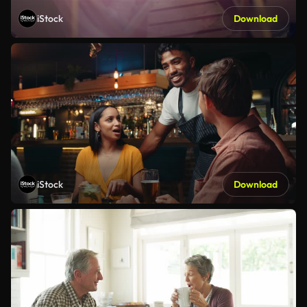
iStock
Download
iStock
Download