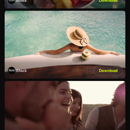
iStock
Download
iStock
Download