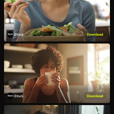
iStock
Download
iStock
Download