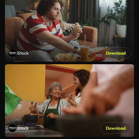
iStock
Download
iStock
Download