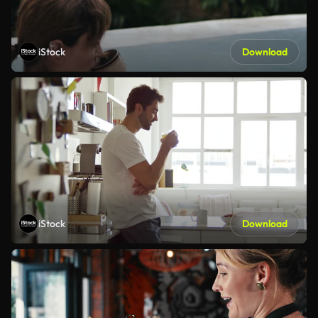
iStock
Download
iStock
Download