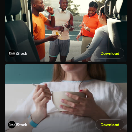
iStock
Download
iStock
Download