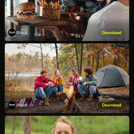
iStock
Download
iStock
Download