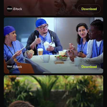
iStock
Download
iStock
Download