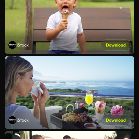
iStock
Download
iStock
Download