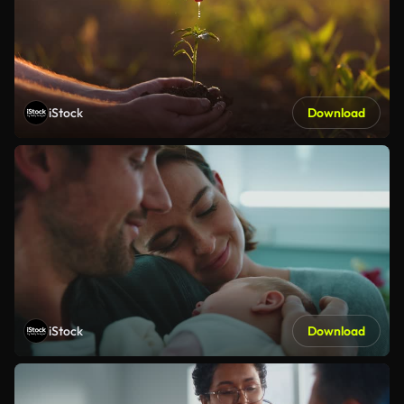
iStock
Download
iStock
Download