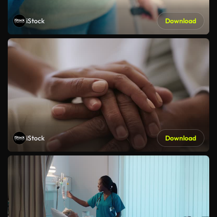
iStock
Download
iStock
Download