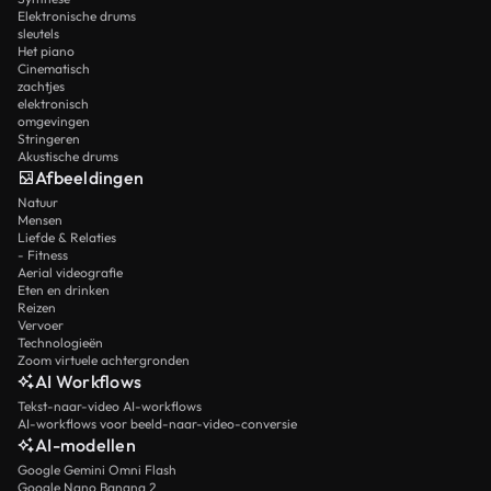
Elektronische drums
sleutels
Het piano
Cinematisch
zachtjes
elektronisch
omgevingen
Stringeren
Akustische drums
Afbeeldingen
Natuur
Mensen
Liefde & Relaties
- Fitness
Aerial videografie
Eten en drinken
Reizen
Vervoer
Technologieën
Zoom virtuele achtergronden
AI Workflows
Tekst-naar-video AI-workflows
AI-workflows voor beeld-naar-video-conversie
AI-modellen
Google Gemini Omni Flash
Google Nano Banana 2