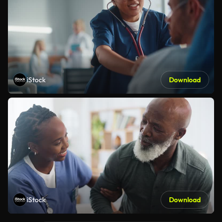
iStock
Download
iStock
Download