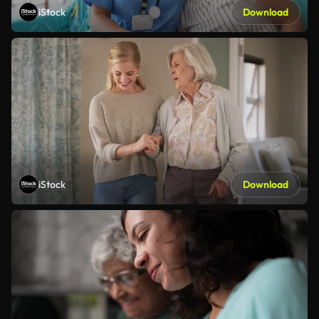
iStock
Download
iStock
Download