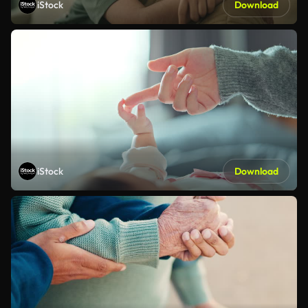
iStock
Download
iStock
Download