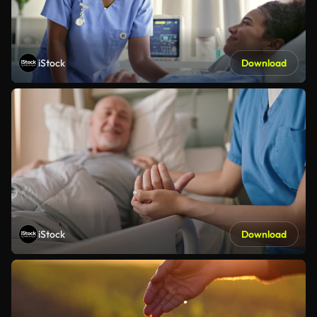
iStock
Download
iStock
Download