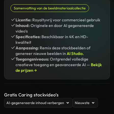
Samenvatting van de beeldmateriaalcollectie
Licentie:
Royaltyvrij voor commercieel gebruik
Inhoud:
Originele en door AI gegenereerde
video's
Specificaties:
Beschikbaar in 4K en HD-
kwaliteit
Aanpassing:
Remix deze stockbeelden of
genereer nieuwe beelden in
AI Studio.
Toegangsniveaus:
Ontgrendel volledige
creatieve toegang en geavanceerde AI —
Bekijk
de prijzen →
Gratis Caring stockvideo’s
AI-gegenereerde inhoud verbergen
Nieuwste