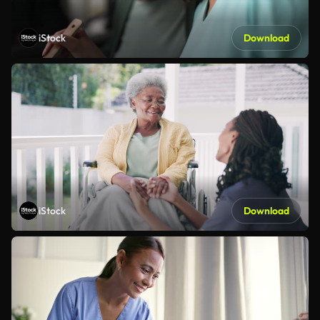
iStock
Download
iStock
Download