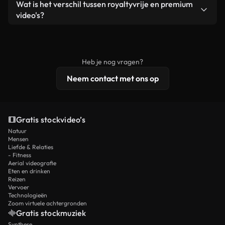
Ja. Je mag onze video's inkorten, bijsnijden of
Wat is het verschil tussen royaltyvrije en premium
een losstaand product.
remixen. Zorg er wel voor dat het eindproduct
video's?
voldoet aan onze licentievoorwaarden en niet als
Royaltyvrije video's bevatten commerciële
onbewerkt stockmateriaal wordt verspreid.
rechten, terwijl premium content exclusieve
beelden, 4K-resolutie en uitgebreidere
Heb je nog vragen?
licentiebescherming omvat.
Neem contact met ons op
Gratis stockvideo’s
Natuur
Mensen
Liefde & Relaties
- Fitness
Aerial videografie
Eten en drinken
Reizen
Vervoer
Technologieën
Zoom virtuele achtergronden
Gratis stockmuziek
Synthese