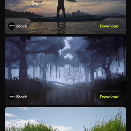
iStock
Download
iStock
Download