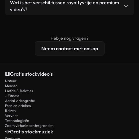
Ja. Je mag onze video's inkorten, bijsnijden of
Wat is het verschil tussen royaltyvrije en premium
een losstaand product.
remixen. Zorg er wel voor dat het eindproduct
video's?
voldoet aan onze licentievoorwaarden en niet als
Royaltyvrije video's bevatten commerciële
onbewerkt stockmateriaal wordt verspreid.
rechten, terwijl premium content exclusieve
beelden, 4K-resolutie en uitgebreidere
Heb je nog vragen?
licentiebescherming omvat.
Neem contact met ons op
Gratis stockvideo’s
Natuur
Mensen
Liefde & Relaties
- Fitness
Aerial videografie
Eten en drinken
Reizen
Vervoer
Technologieën
Zoom virtuele achtergronden
Gratis stockmuziek
Synthese