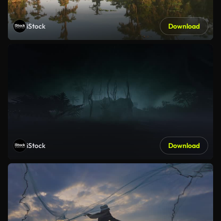
iStock
Download
iStock
Download