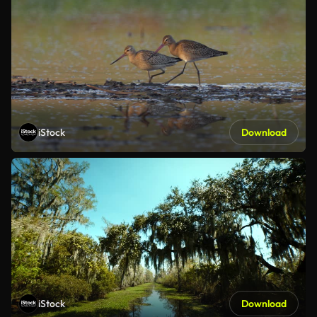
iStock
Download
iStock
Download