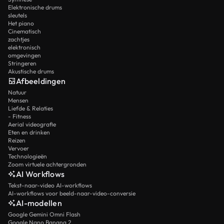
Elektronische drums
sleutels
Het piano
Cinematisch
zachtjes
elektronisch
omgevingen
Stringeren
Akustische drums
Afbeeldingen
Natuur
Mensen
Liefde & Relaties
- Fitness
Aerial videografie
Eten en drinken
Reizen
Vervoer
Technologieën
Zoom virtuele achtergronden
AI Workflows
Tekst-naar-video AI-workflows
AI-workflows voor beeld-naar-video-conversie
AI-modellen
Google Gemini Omni Flash
Google Nano Banana 2