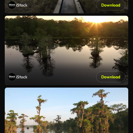
iStock
Download
iStock
Download