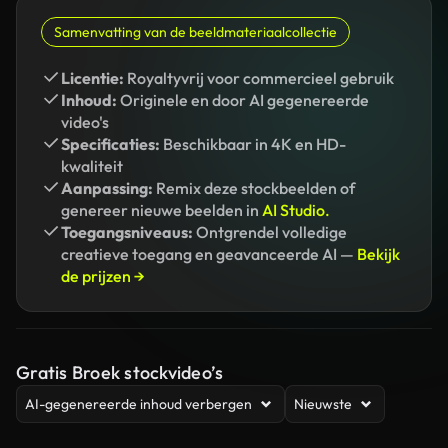
Samenvatting van de beeldmateriaalcollectie
Licentie:
Royaltyvrij voor commercieel gebruik
Inhoud:
Originele en door AI gegenereerde
video's
Specificaties:
Beschikbaar in 4K en HD-
kwaliteit
Aanpassing:
Remix deze stockbeelden of
genereer nieuwe beelden in
AI Studio.
Toegangsniveaus:
Ontgrendel volledige
creatieve toegang en geavanceerde AI —
Bekijk
de prijzen →
Gratis Broek stockvideo’s
AI-gegenereerde inhoud verbergen
Nieuwste