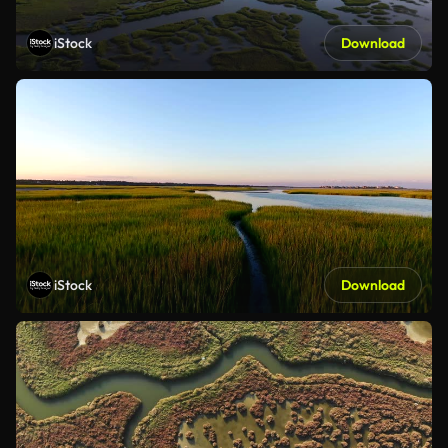
iStock
Download
iStock
Download