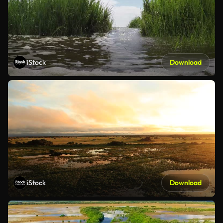
iStock
Download
iStock
Download