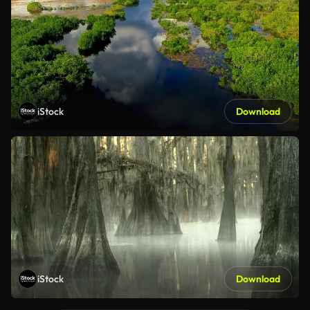
iStock
Download
iStock
Download