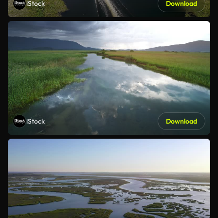
iStock
Download
iStock
Download