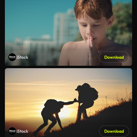
iStock
Download
iStock
Download