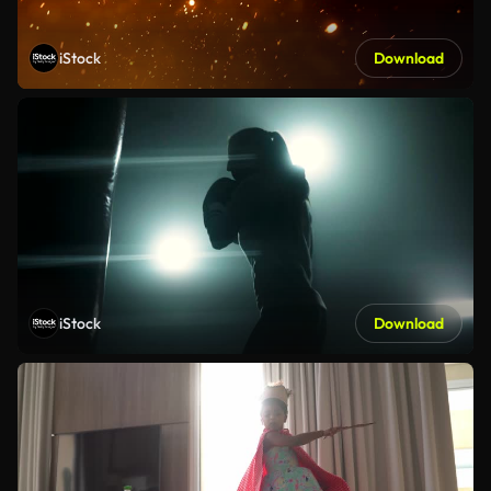
iStock
Download
iStock
Download