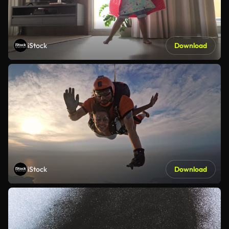
iStock
Download
iStock
Download