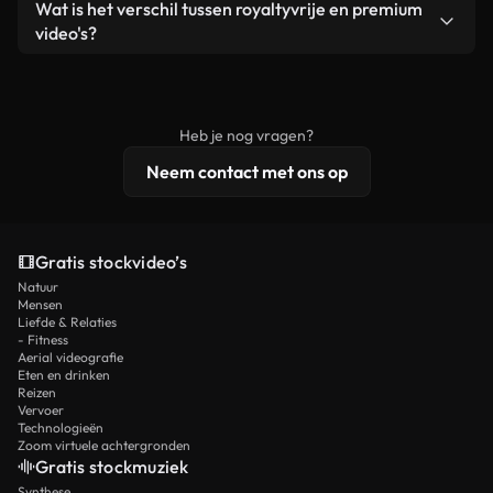
Ja. Je mag onze video's inkorten, bijsnijden of
Wat is het verschil tussen royaltyvrije en premium
een losstaand product.
remixen. Zorg er wel voor dat het eindproduct
video's?
voldoet aan onze licentievoorwaarden en niet als
Royaltyvrije video's bevatten commerciële
onbewerkt stockmateriaal wordt verspreid.
rechten, terwijl premium content exclusieve
beelden, 4K-resolutie en uitgebreidere
Heb je nog vragen?
licentiebescherming omvat.
Neem contact met ons op
Gratis stockvideo’s
Natuur
Mensen
Liefde & Relaties
- Fitness
Aerial videografie
Eten en drinken
Reizen
Vervoer
Technologieën
Zoom virtuele achtergronden
Gratis stockmuziek
Synthese