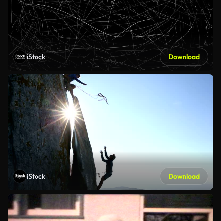
iStock
Download
iStock
Download