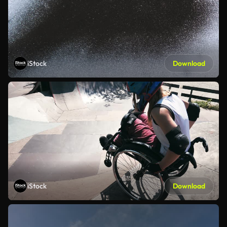
iStock
Download
iStock
Download