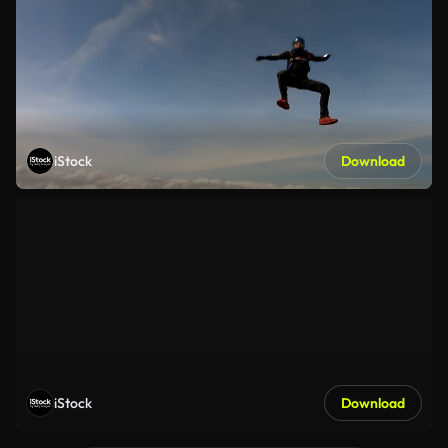
iStock
Download
iStock
Download