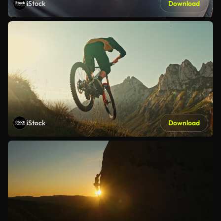
iStock
Download
iStock
Download