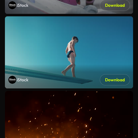
iStock
Download
iStock
Download