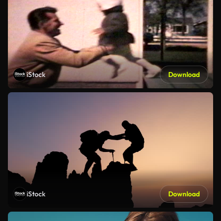
iStock
Download
iStock
Download