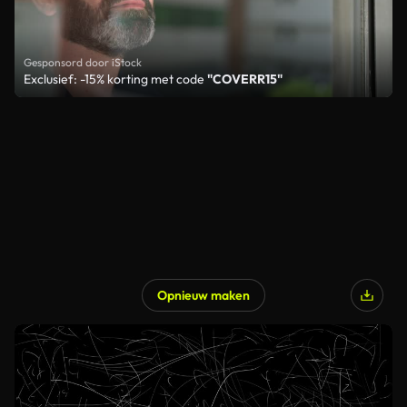
Gesponsord door iStock
Exclusief: -15% korting met code
"COVERR15"
Opnieuw maken