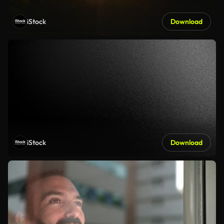
iStock
Download
iStock
Download