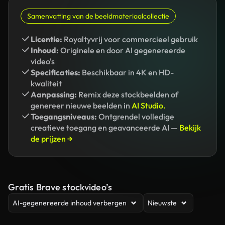
Samenvatting van de beeldmateriaalcollectie
Licentie:
Royaltyvrij voor commercieel gebruik
Inhoud:
Originele en door AI gegenereerde
video's
Specificaties:
Beschikbaar in 4K en HD-
kwaliteit
Aanpassing:
Remix deze stockbeelden of
genereer nieuwe beelden in
AI Studio.
Toegangsniveaus:
Ontgrendel volledige
creatieve toegang en geavanceerde AI —
Bekijk
de prijzen →
Gratis Brave stockvideo’s
AI-gegenereerde inhoud verbergen
Nieuwste