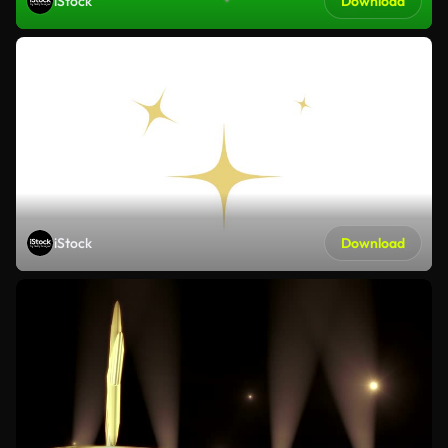
iStock
Download
iStock
Download