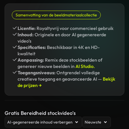
Samenvatting van de beeldmateriaalcollectie
Licentie:
Royaltyvrij voor commercieel gebruik
Inhoud:
Originele en door AI gegenereerde
video's
Specificaties:
Beschikbaar in 4K en HD-
kwaliteit
Aanpassing:
Remix deze stockbeelden of
genereer nieuwe beelden in
AI Studio.
Toegangsniveaus:
Ontgrendel volledige
creatieve toegang en geavanceerde AI —
Bekijk
de prijzen →
Gratis Bereidheid stockvideo’s
AI-gegenereerde inhoud verbergen
Nieuwste