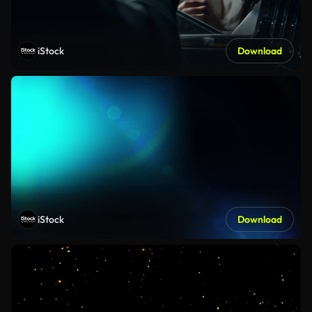
iStock
Download
iStock
Download