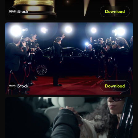
iStock
Download
iStock
Download