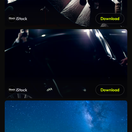
iStock
Download
iStock
Download