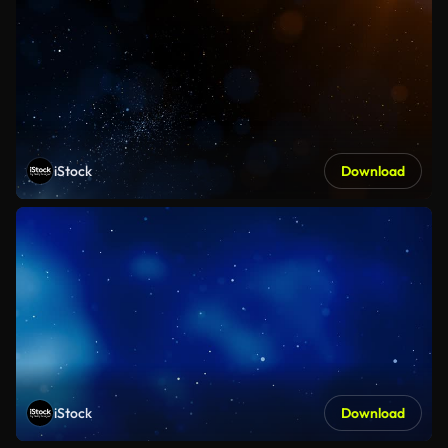
iStock
Download
iStock
Download