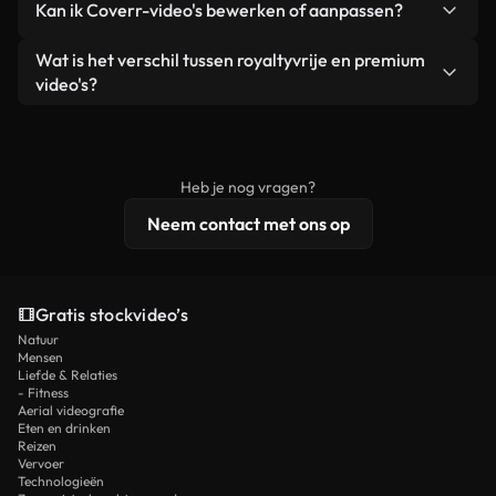
Kan ik Coverr-video's bewerken of aanpassen?
advertenties van klanten, zolang je de beelden
zijn of door AI gegenereerd – bevat watermerken.
zelf niet doorverkoopt of opnieuw distribueert als
Je krijgt schoon, direct bruikbaar beeldmateriaal.
Ja. Je mag onze video's inkorten, bijsnijden of
Wat is het verschil tussen royaltyvrije en premium
een losstaand product.
remixen. Zorg er wel voor dat het eindproduct
video's?
voldoet aan onze licentievoorwaarden en niet als
Royaltyvrije video's bevatten commerciële
onbewerkt stockmateriaal wordt verspreid.
rechten, terwijl premium content exclusieve
beelden, 4K-resolutie en uitgebreidere
Heb je nog vragen?
licentiebescherming omvat.
Neem contact met ons op
Gratis stockvideo’s
Natuur
Mensen
Liefde & Relaties
- Fitness
Aerial videografie
Eten en drinken
Reizen
Vervoer
Technologieën