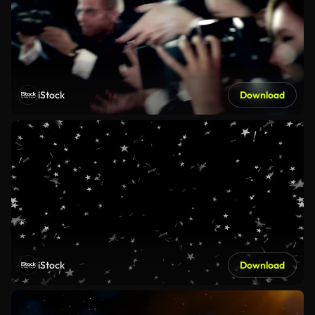
iStock
Download
iStock
Download