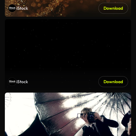
iStock
Download
iStock
Download