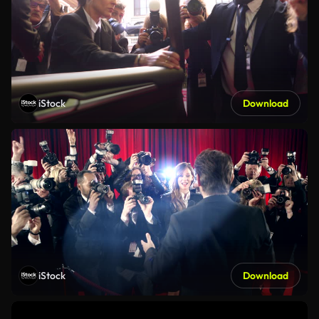
iStock
Download
iStock
Download