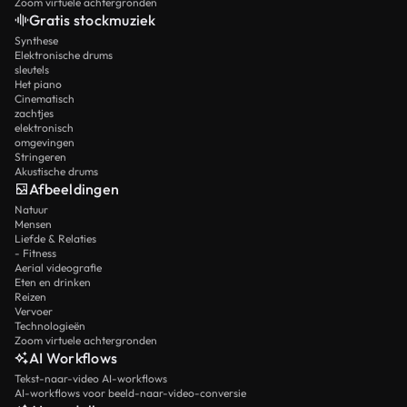
Zoom virtuele achtergronden
Gratis stockmuziek
Synthese
Elektronische drums
sleutels
Het piano
Cinematisch
zachtjes
elektronisch
omgevingen
Stringeren
Akustische drums
Afbeeldingen
Natuur
Mensen
Liefde & Relaties
- Fitness
Aerial videografie
Eten en drinken
Reizen
Vervoer
Technologieën
Zoom virtuele achtergronden
AI Workflows
Tekst-naar-video AI-workflows
AI-workflows voor beeld-naar-video-conversie