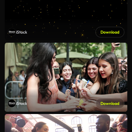
iStock
Download
iStock
Download