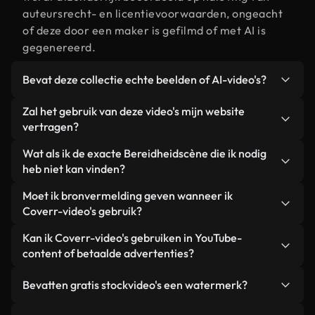
auteursrecht- en licentievoorwaarden, ongeacht
of deze door een maker is gefilmd of met AI is
gegenereerd.
Bevat deze collectie echte beelden of AI-video's?
Beide. Dit is een hybride bibliotheek die bestaat
Zal het gebruik van deze video's mijn website
uit echte, door mensen gefilmde beelden van
vertragen?
Bereidheid, aangevuld met door AI gegenereerde
Niet als u voor onze geoptimaliseerde versies
Wat als ik de exacte Bereidheidscène die ik nodig
video's. Elke video is duidelijk gelabeld, zodat je
kiest. Wij bieden lichtgewicht, webklare formaten
heb niet kan vinden?
altijd weet wat je gebruikt.
die ontworpen zijn voor gebruik op de
Met Coverr AI Studio maak je direct een video.
Moet ik bronvermelding geven wanneer ik
achtergrond. Zo blijft de kwaliteit hoog, worden de
Beschrijf de scène – bijvoorbeeld "Bereidheid bij
Coverr-video's gebruik?
laadtijden geminimaliseerd en worden
zonsondergang" – en de Studio genereert binnen
statistieken zoals LCP verbeterd.
Naamsvermelding is niet vereist. Alle video's in
Kan ik Coverr-video's gebruiken in YouTube-
enkele seconden een gepersonaliseerde video die
onze stockbibliotheek zijn royaltyvrij en kunnen
content of betaalde advertenties?
voldoet aan onze licentievoorwaarden.
worden gebruikt zonder de maker te vermelden –
Ja. Alle stockbeelden van Coverr kunnen worden
hoewel dit altijd op prijs wordt gesteld.
Bevatten gratis stockvideo's een watermerk?
gebruikt in YouTube-video's met advertentie-
inkomsten, promoties op sociale media en
Nee. Geen van onze gratis video's – of ze nu echt