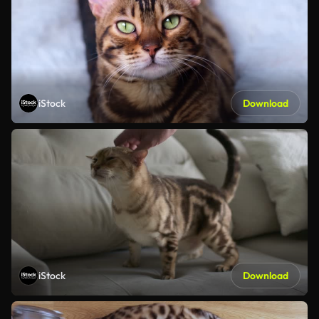
iStock
Download
iStock
Download