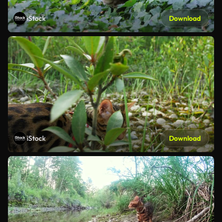
iStock
Download
iStock
Download