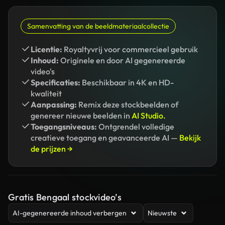
Samenvatting van de beeldmateriaalcollectie
Licentie:
Royaltyvrij voor commercieel gebruik
Inhoud:
Originele en door AI gegenereerde
video's
Specificaties:
Beschikbaar in 4K en HD-
kwaliteit
Aanpassing:
Remix deze stockbeelden of
genereer nieuwe beelden in
AI Studio.
Toegangsniveaus:
Ontgrendel volledige
creatieve toegang en geavanceerde AI —
Bekijk
de prijzen →
Gratis Bengaal stockvideo’s
AI-gegenereerde inhoud verbergen
Nieuwste