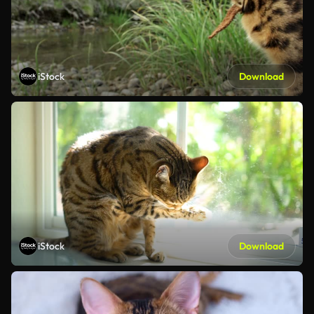
iStock
Download
iStock
Download