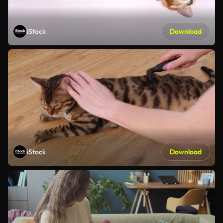
iStock
Download
iStock
Download