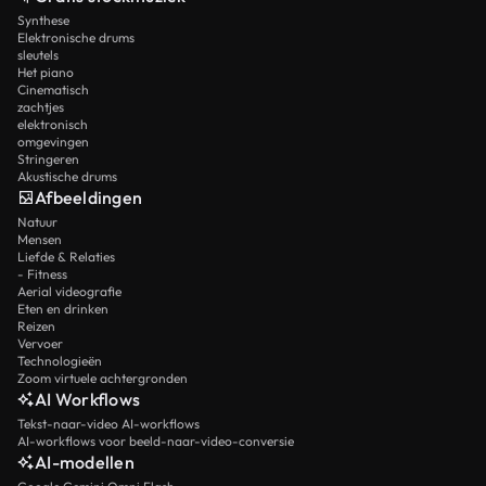
Synthese
Elektronische drums
sleutels
Het piano
Cinematisch
zachtjes
elektronisch
omgevingen
Stringeren
Akustische drums
Afbeeldingen
Natuur
Mensen
Liefde & Relaties
- Fitness
Aerial videografie
Eten en drinken
Reizen
Vervoer
Technologieën
Zoom virtuele achtergronden
AI Workflows
Tekst-naar-video AI-workflows
AI-workflows voor beeld-naar-video-conversie
AI-modellen