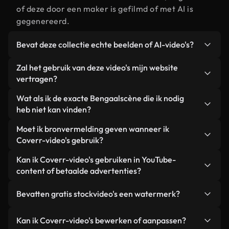
of deze door een maker is gefilmd of met AI is
gegenereerd.
Bevat deze collectie echte beelden of AI-video's?
Beide. Dit is een hybride bibliotheek die bestaat
Zal het gebruik van deze video's mijn website
uit echte, door mensen gefilmde beelden van
vertragen?
Bengaal, aangevuld met door AI gegenereerde
Niet als u voor onze geoptimaliseerde versies
Wat als ik de exacte Bengaalscène die ik nodig
video's. Elke video is duidelijk gelabeld, zodat je
kiest. Wij bieden lichtgewicht, webklare formaten
heb niet kan vinden?
altijd weet wat je gebruikt.
die ontworpen zijn voor gebruik op de
Met Coverr AI Studio maak je direct een video.
Moet ik bronvermelding geven wanneer ik
achtergrond. Zo blijft de kwaliteit hoog, worden de
Beschrijf de scène – bijvoorbeeld "Bengaal bij
Coverr-video's gebruik?
laadtijden geminimaliseerd en worden
zonsondergang" – en de Studio genereert binnen
statistieken zoals LCP verbeterd.
Naamsvermelding is niet vereist. Alle video's in
Kan ik Coverr-video's gebruiken in YouTube-
enkele seconden een gepersonaliseerde video die
onze stockbibliotheek zijn royaltyvrij en kunnen
content of betaalde advertenties?
voldoet aan onze licentievoorwaarden.
worden gebruikt zonder de maker te vermelden –
Ja. Alle stockbeelden van Coverr kunnen worden
hoewel dit altijd op prijs wordt gesteld.
Bevatten gratis stockvideo's een watermerk?
gebruikt in YouTube-video's met advertentie-
inkomsten, promoties op sociale media en
Nee. Geen van onze gratis video's – of ze nu echt
Kan ik Coverr-video's bewerken of aanpassen?
advertenties van klanten, zolang je de beelden
zijn of door AI gegenereerd – bevat watermerken.