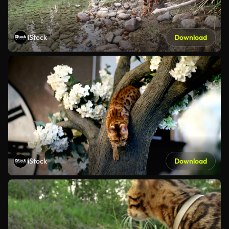
iStock
Download
iStock
Download