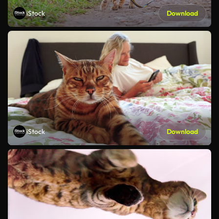
iStock
Download
iStock
Download