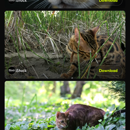
iStock
Download
iStock
Download