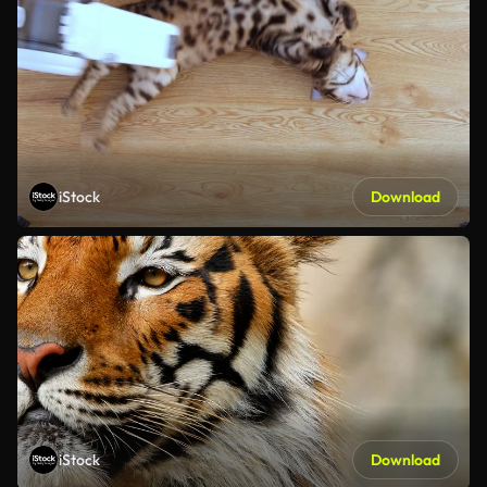
iStock
Download
iStock
Download