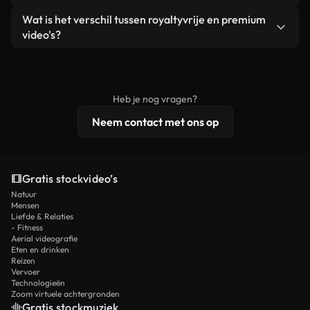
zelf niet doorverkoopt of opnieuw distribueert als
Je krijgt schoon, direct bruikbaar beeldmateriaal.
Ja. Je mag onze video's inkorten, bijsnijden of
Wat is het verschil tussen royaltyvrije en premium
een losstaand product.
remixen. Zorg er wel voor dat het eindproduct
video's?
voldoet aan onze licentievoorwaarden en niet als
Royaltyvrije video's bevatten commerciële
onbewerkt stockmateriaal wordt verspreid.
rechten, terwijl premium content exclusieve
beelden, 4K-resolutie en uitgebreidere
Heb je nog vragen?
licentiebescherming omvat.
Neem contact met ons op
Gratis stockvideo’s
Natuur
Mensen
Liefde & Relaties
- Fitness
Aerial videografie
Eten en drinken
Reizen
Vervoer
Technologieën
Zoom virtuele achtergronden
Gratis stockmuziek