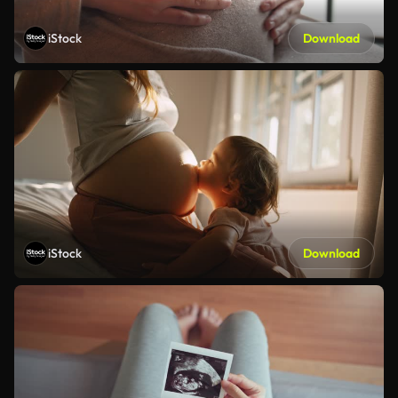
iStock
Download
iStock
Download