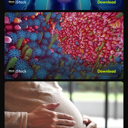
iStock
Download
iStock
Download