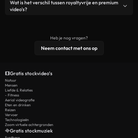
Ja. Je mag onze video's inkorten, bijsnijden of
Wat is het verschil tussen royaltyvrije en premium
een losstaand product.
remixen. Zorg er wel voor dat het eindproduct
video's?
voldoet aan onze licentievoorwaarden en niet als
Royaltyvrije video's bevatten commerciële
onbewerkt stockmateriaal wordt verspreid.
rechten, terwijl premium content exclusieve
beelden, 4K-resolutie en uitgebreidere
Heb je nog vragen?
licentiebescherming omvat.
Neem contact met ons op
Gratis stockvideo’s
Natuur
Mensen
Liefde & Relaties
- Fitness
Aerial videografie
Eten en drinken
Reizen
Vervoer
Technologieën
Zoom virtuele achtergronden
Gratis stockmuziek
Synthese