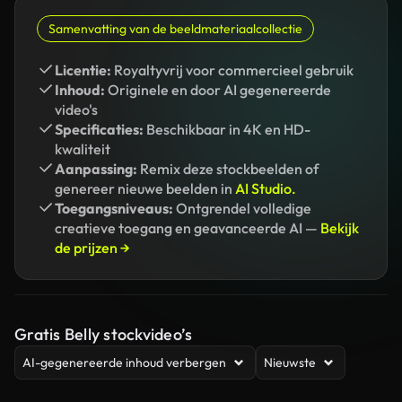
Samenvatting van de beeldmateriaalcollectie
Licentie:
Royaltyvrij voor commercieel gebruik
Inhoud:
Originele en door AI gegenereerde
video's
Specificaties:
Beschikbaar in 4K en HD-
kwaliteit
Aanpassing:
Remix deze stockbeelden of
genereer nieuwe beelden in
AI Studio.
Toegangsniveaus:
Ontgrendel volledige
creatieve toegang en geavanceerde AI —
Bekijk
de prijzen →
Gratis Belly stockvideo’s
AI-gegenereerde inhoud verbergen
Nieuwste