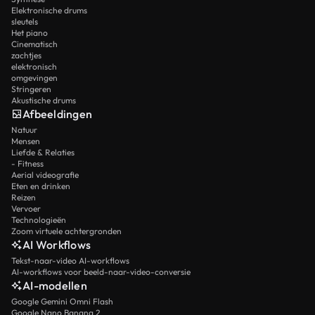
Elektronische drums
sleutels
Het piano
Cinematisch
zachtjes
elektronisch
omgevingen
Stringeren
Akustische drums
Afbeeldingen
Natuur
Mensen
Liefde & Relaties
- Fitness
Aerial videografie
Eten en drinken
Reizen
Vervoer
Technologieën
Zoom virtuele achtergronden
AI Workflows
Tekst-naar-video AI-workflows
AI-workflows voor beeld-naar-video-conversie
AI-modellen
Google Gemini Omni Flash
Google Nano Banana 2