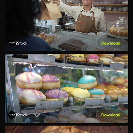
iStock
Download
iStock
Download