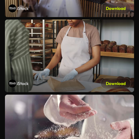
iStock
Download
iStock
Download