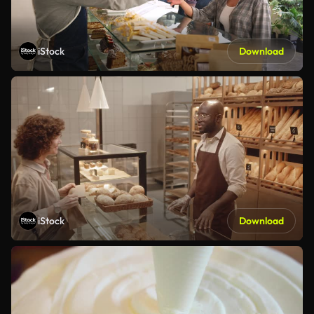
iStock
Download
iStock
Download