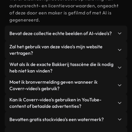
auteursrecht- en licentievoorwaarden, ongeacht
of deze door een maker is gefilmd of met AI is
gegenereerd.
Bevat deze collectie echte beelden of AI-video's?
Beide. Dit is een hybride bibliotheek die bestaat
Zal het gebruik van deze video's mijn website
uit echte, door mensen gefilmde beelden van
vertragen?
Bakkerij tas, aangevuld met door AI gegenereerde
Niet als u voor onze geoptimaliseerde versies
Wat als ik de exacte Bakkerij tasscène die ik nodig
video's. Elke video is duidelijk gelabeld, zodat je
kiest. Wij bieden lichtgewicht, webklare formaten
heb niet kan vinden?
altijd weet wat je gebruikt.
die ontworpen zijn voor gebruik op de
Met Coverr AI Studio maak je direct een video.
Moet ik bronvermelding geven wanneer ik
achtergrond. Zo blijft de kwaliteit hoog, worden de
Beschrijf de scène – bijvoorbeeld "Bakkerij tas bij
Coverr-video's gebruik?
laadtijden geminimaliseerd en worden
zonsondergang" – en de Studio genereert binnen
statistieken zoals LCP verbeterd.
Naamsvermelding is niet vereist. Alle video's in
Kan ik Coverr-video's gebruiken in YouTube-
enkele seconden een gepersonaliseerde video die
onze stockbibliotheek zijn royaltyvrij en kunnen
content of betaalde advertenties?
voldoet aan onze licentievoorwaarden.
worden gebruikt zonder de maker te vermelden –
Ja. Alle stockbeelden van Coverr kunnen worden
hoewel dit altijd op prijs wordt gesteld.
Bevatten gratis stockvideo's een watermerk?
gebruikt in YouTube-video's met advertentie-
inkomsten, promoties op sociale media en
Nee. Geen van onze gratis video's – of ze nu echt