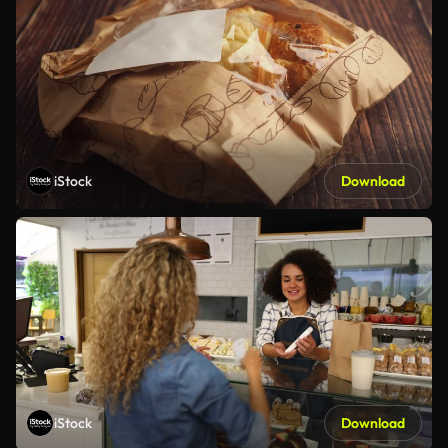
iStock
Download
iStock
Download