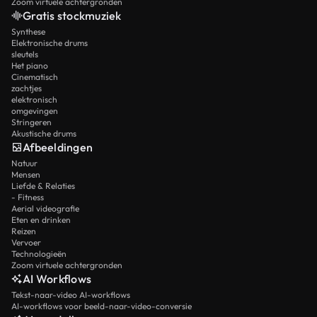
Zoom virtuele achtergronden
Gratis stockmuziek
Synthese
Elektronische drums
sleutels
Het piano
Cinematisch
zachtjes
elektronisch
omgevingen
Stringeren
Akustische drums
Afbeeldingen
Natuur
Mensen
Liefde & Relaties
- Fitness
Aerial videografie
Eten en drinken
Reizen
Vervoer
Technologieën
Zoom virtuele achtergronden
AI Workflows
Tekst-naar-video AI-workflows
AI-workflows voor beeld-naar-video-conversie