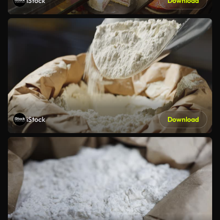
iStock
Download
iStock
Download