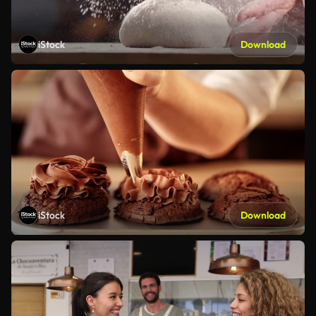
iStock
Download
iStock
Download