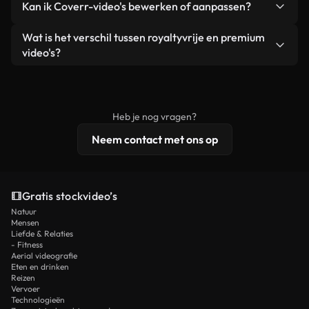
Kan ik Coverr-video's bewerken of aanpassen?
advertenties van klanten, zolang je de beelden
zijn of door AI gegenereerd – bevat watermerken.
zelf niet doorverkoopt of opnieuw distribueert als
Je krijgt schoon, direct bruikbaar beeldmateriaal.
Ja. Je mag onze video's inkorten, bijsnijden of
Wat is het verschil tussen royaltyvrije en premium
een losstaand product.
remixen. Zorg er wel voor dat het eindproduct
video's?
voldoet aan onze licentievoorwaarden en niet als
Royaltyvrije video's bevatten commerciële
onbewerkt stockmateriaal wordt verspreid.
rechten, terwijl premium content exclusieve
beelden, 4K-resolutie en uitgebreidere
Heb je nog vragen?
licentiebescherming omvat.
Neem contact met ons op
Gratis stockvideo’s
Natuur
Mensen
Liefde & Relaties
- Fitness
Aerial videografie
Eten en drinken
Reizen
Vervoer
Technologieën