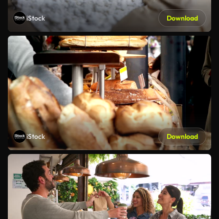
iStock
Download
iStock
Download