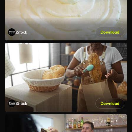
iStock
Download
iStock
Download