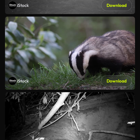
iStock
Download
iStock
Download