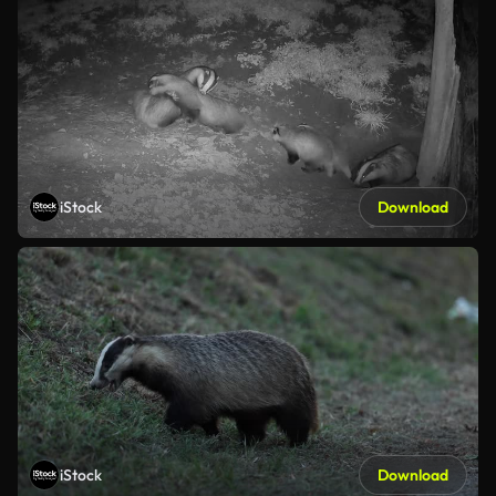
iStock
Download
iStock
Download