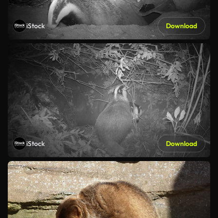
iStock
Download
iStock
Download