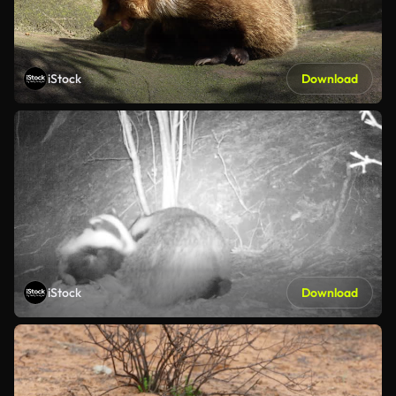
iStock
Download
iStock
Download