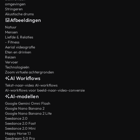
omgevingen
Stringeren
Akustische drums
Afbeeldingen
Natuur
Mensen
Liefde & Relaties
- Fitness
Aerial videografie
Eten en drinken
Reizen
Vervoer
Technologieën
Zoom virtuele achtergronden
AI Workflows
Tekst-naar-video AI-workflows
AI-workflows voor beeld-naar-video-conversie
AI-modellen
Google Gemini Omni Flash
Google Nano Banana 2
Google Nano Banana 2 Lite
Seedance 2.0
Seedance 2.0 Fast
Seedance 2.0 Mini
Happy Horse 1.1
Seedream 5.0 Pro