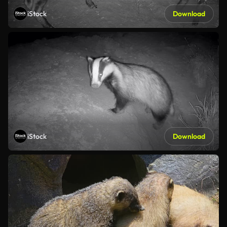
iStock
Download
iStock
Download