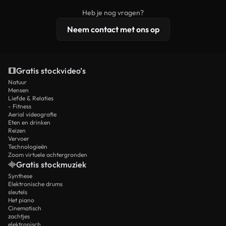
beelden, 4K-resolutie en uitgebreidere
Heb je nog vragen?
licentiebescherming omvat.
Neem contact met ons op
Gratis stockvideo’s
Natuur
Mensen
Liefde & Relaties
- Fitness
Aerial videografie
Eten en drinken
Reizen
Vervoer
Technologieën
Zoom virtuele achtergronden
Gratis stockmuziek
Synthese
Elektronische drums
sleutels
Het piano
Cinematisch
zachtjes
elektronisch