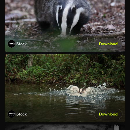
iStock
Download
iStock
Download