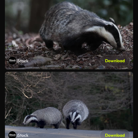
iStock
Download
iStock
Download