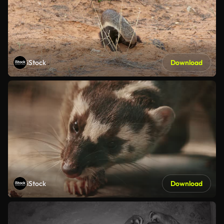
iStock
Download
iStock
Download