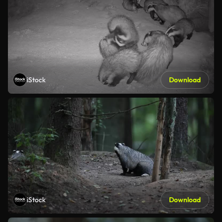
iStock
Download
iStock
Download