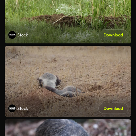
iStock
Download
iStock
Download