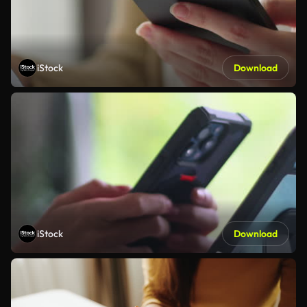
iStock
Download
iStock
Download