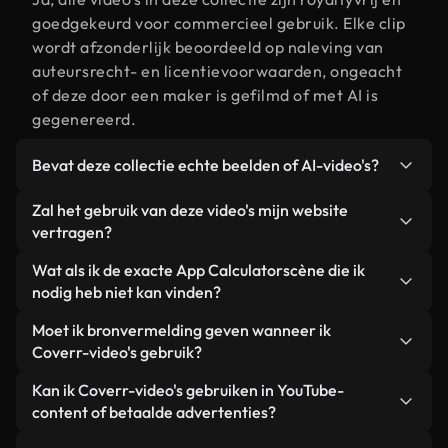
goedgekeurd voor commercieel gebruik. Elke clip
wordt afzonderlijk beoordeeld op naleving van
auteursrecht- en licentievoorwaarden, ongeacht
of deze door een maker is gefilmd of met AI is
gegenereerd.
Bevat deze collectie echte beelden of AI-video's?
Beide. Dit is een hybride bibliotheek die bestaat
Zal het gebruik van deze video's mijn website
uit echte, door mensen gefilmde beelden van App
vertragen?
Calculator, aangevuld met door AI gegenereerde
Niet als u voor onze geoptimaliseerde versies
Wat als ik de exacte App Calculatorscène die ik
video's. Elke video is duidelijk gelabeld, zodat je
kiest. Wij bieden lichtgewicht, webklare formaten
nodig heb niet kan vinden?
altijd weet wat je gebruikt.
die ontworpen zijn voor gebruik op de
Met Coverr AI Studio maak je direct een video.
Moet ik bronvermelding geven wanneer ik
achtergrond. Zo blijft de kwaliteit hoog, worden de
Beschrijf de scène – bijvoorbeeld "App Calculator
Coverr-video's gebruik?
laadtijden geminimaliseerd en worden
bij zonsondergang" – en de Studio genereert
statistieken zoals LCP verbeterd.
Naamsvermelding is niet vereist. Alle video's in
Kan ik Coverr-video's gebruiken in YouTube-
binnen enkele seconden een gepersonaliseerde
onze stockbibliotheek zijn royaltyvrij en kunnen
content of betaalde advertenties?
video die voldoet aan onze licentievoorwaarden.
worden gebruikt zonder de maker te vermelden –
Ja. Alle stockbeelden van Coverr kunnen worden