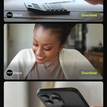
iStock
Download
iStock
Download