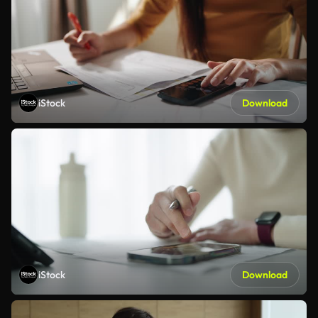
iStock
Download
iStock
Download