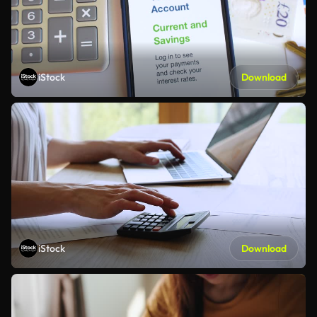
iStock
Download
iStock
Download