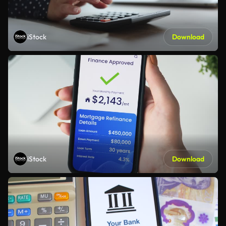
iStock
Download
iStock
Download