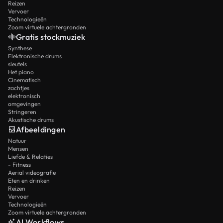
Reizen
Vervoer
Technologieën
Zoom virtuele achtergronden
Gratis stockmuziek
Synthese
Elektronische drums
sleutels
Het piano
Cinematisch
zachtjes
elektronisch
omgevingen
Stringeren
Akustische drums
Afbeeldingen
Natuur
Mensen
Liefde & Relaties
- Fitness
Aerial videografie
Eten en drinken
Reizen
Vervoer
Technologieën
Zoom virtuele achtergronden
AI Workflows