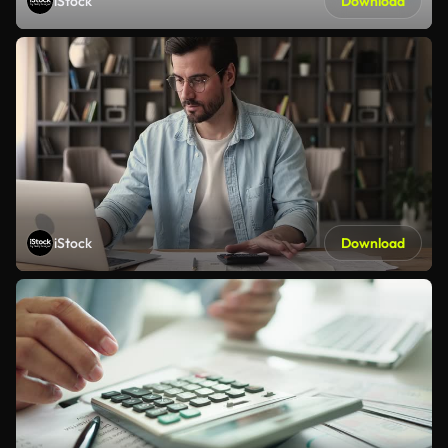
iStock
Download
iStock
Download