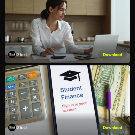
iStock
Download
iStock
Download