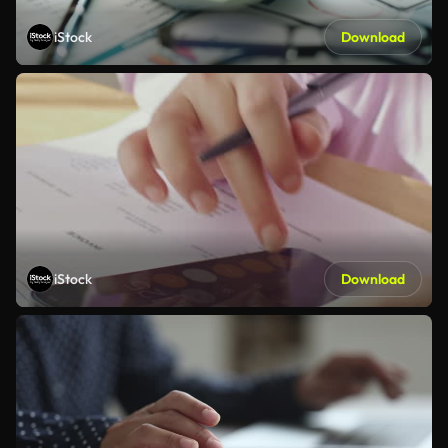
iStock
Download
iStock
Download