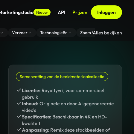
Marketingstudio
API
Prijzen
Inloggen
Nieuw
Alles bekijken
Vervoer
Technologieën
Zoom Virtuele Achtergrond
Samenvatting van de beeldmateriaalcollectie
Licentie:
Royaltyvrij voor commercieel
gebruik
Inhoud:
Originele en door AI gegenereerde
video's
Specificaties:
Beschikbaar in 4K en HD-
kwaliteit
Aanpassing:
Remix deze stockbeelden of