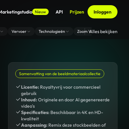
Marketingstudio
API
Prijzen
Inloggen
Nieuw
Alles bekijken
Vervoer
Technologieën
Zoom Virtuele Achtergrond
Samenvatting van de beeldmateriaalcollectie
Licentie:
Royaltyvrij voor commercieel
gebruik
Inhoud:
Originele en door AI gegenereerde
video's
Specificaties:
Beschikbaar in 4K en HD-
kwaliteit
Aanpassing:
Remix deze stockbeelden of