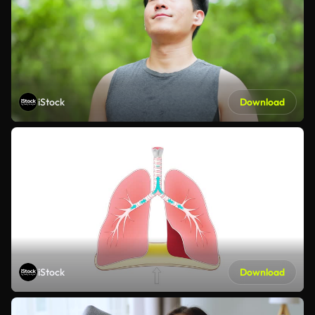
iStock
Download
iStock
Download