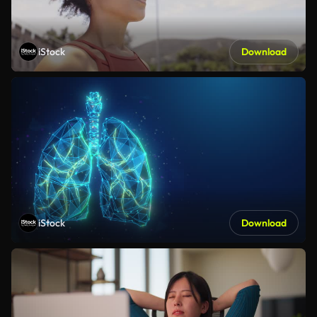
iStock
Download
iStock
Download