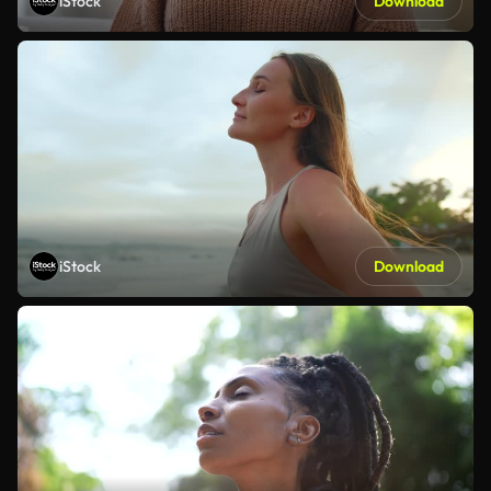
iStock
Download
iStock
Download