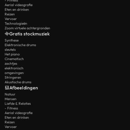
- Fitness
Aerial videografie
Eten en drinken
Reizen
Vervoer
Technologieën
Zoom virtuele achtergronden
Gratis stockmuziek
Synthese
Elektronische drums
sleutels
Het piano
Cinematisch
zachtjes
elektronisch
omgevingen
Stringeren
Akustische drums
Afbeeldingen
Natuur
Mensen
Liefde & Relaties
- Fitness
Aerial videografie
Eten en drinken
Reizen
Vervoer