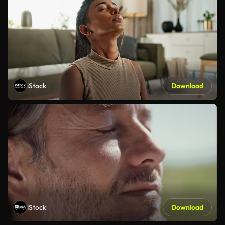
iStock
Download
iStock
Download