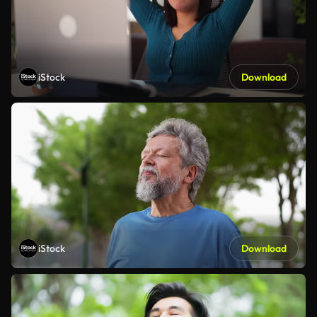
iStock
Download
iStock
Download