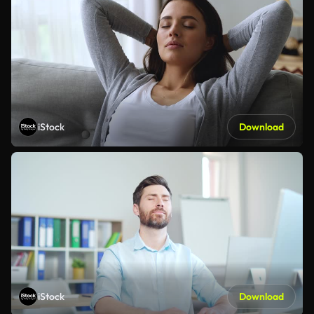
iStock
Download
iStock
Download