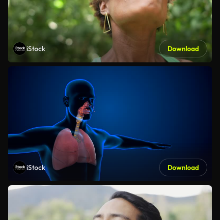
iStock
Download
iStock
Download