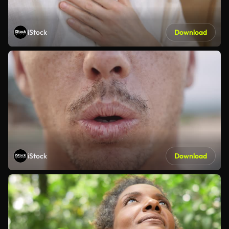
iStock
Download
iStock
Download