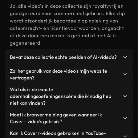
Ja, alle video's in deze collectie zijn royaltyvrij en
goedgekeurd voor commercieel gebruik. Elke clip
wordt afzonderlijk beoordeeld op naleving van
auteursrecht- en licentievoorwaarden, ongeacht
of deze door een maker is gefilmd of met AI is
gegenereerd.
Bevat deze collectie echte beelden of AI-video's?
Beide. Dit is een hybride bibliotheek die bestaat
Zal het gebruik van deze video's mijn website
uit echte, door mensen gefilmde beelden van
vertragen?
ademhalingsoefeningen, aangevuld met door AI
Niet als u voor onze geoptimaliseerde versies
Wat als ik de exacte
gegenereerde video's. Elke video is duidelijk
kiest. Wij bieden lichtgewicht, webklare formaten
ademhalingsoefeningenscène die ik nodig heb
gelabeld, zodat je altijd weet wat je gebruikt.
die ontworpen zijn voor gebruik op de
niet kan vinden?
achtergrond. Zo blijft de kwaliteit hoog, worden de
Met Coverr AI Studio maak je direct een video.
Moet ik bronvermelding geven wanneer ik
laadtijden geminimaliseerd en worden
Beschrijf de scène – bijvoorbeeld
Coverr-video's gebruik?
statistieken zoals LCP verbeterd.
"ademhalingsoefeningen bij zonsondergang" – en
Naamsvermelding is niet vereist. Alle video's in
Kan ik Coverr-video's gebruiken in YouTube-
de Studio genereert binnen enkele seconden een