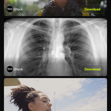
iStock
Download
iStock
Download