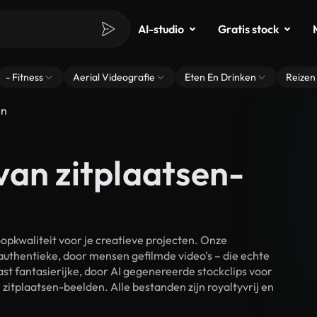
AI-studio
Gratis stock
- Fitness
Aerial Videografie
Eten En Drinken
Reizen
en
van zitplaatsen-
pkwaliteit voor je creatieve projecten. Onze
authentieke, door mensen gefilmde video's – die echte
t fantasierijke, door AI gegenereerde stockclips voor
itplaatsen-beelden. Alle bestanden zijn royaltyvrij en