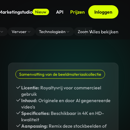
Marketingstudio
API
Prijzen
Inloggen
Nieuw
Alles bekijken
Vervoer
Technologieën
Zoom Virtuele Achtergrond
Samenvatting van de beeldmateriaalcollectie
Licentie:
Royaltyvrij voor commercieel
gebruik
Inhoud:
Originele en door AI gegenereerde
video's
Specificaties:
Beschikbaar in 4K en HD-
kwaliteit
Aanpassing:
Remix deze stockbeelden of