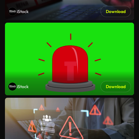
iStock
Download
iStock
Download