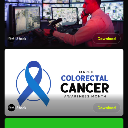
iStock
Download
iStock
Download