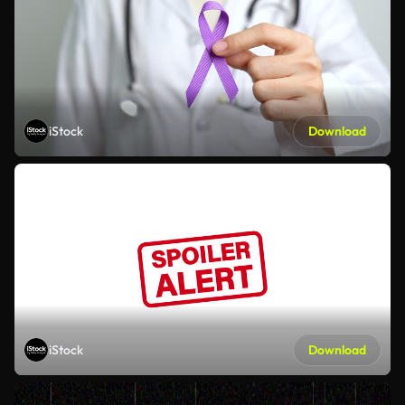
iStock
Download
iStock
Download