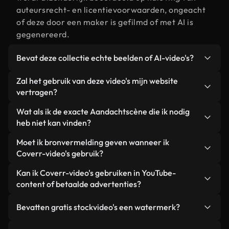
auteursrecht- en licentievoorwaarden, ongeacht
of deze door een maker is gefilmd of met AI is
gegenereerd.
Bevat deze collectie echte beelden of AI-video's?
Beide. Dit is een hybride bibliotheek die bestaat
Zal het gebruik van deze video's mijn website
uit echte, door mensen gefilmde beelden van
vertragen?
Aandacht, aangevuld met door AI gegenereerde
Niet als u voor onze geoptimaliseerde versies
Wat als ik de exacte Aandachtscène die ik nodig
video's. Elke video is duidelijk gelabeld, zodat je
kiest. Wij bieden lichtgewicht, webklare formaten
heb niet kan vinden?
altijd weet wat je gebruikt.
die ontworpen zijn voor gebruik op de
Met Coverr AI Studio maak je direct een video.
Moet ik bronvermelding geven wanneer ik
achtergrond. Zo blijft de kwaliteit hoog, worden de
Beschrijf de scène – bijvoorbeeld "Aandacht bij
Coverr-video's gebruik?
laadtijden geminimaliseerd en worden
zonsondergang" – en de Studio genereert binnen
statistieken zoals LCP verbeterd.
Naamsvermelding is niet vereist. Alle video's in
Kan ik Coverr-video's gebruiken in YouTube-
enkele seconden een gepersonaliseerde video die
onze stockbibliotheek zijn royaltyvrij en kunnen
content of betaalde advertenties?
voldoet aan onze licentievoorwaarden.
worden gebruikt zonder de maker te vermelden –
Ja. Alle stockbeelden van Coverr kunnen worden
hoewel dit altijd op prijs wordt gesteld.
Bevatten gratis stockvideo's een watermerk?
gebruikt in YouTube-video's met advertentie-
inkomsten, promoties op sociale media en
Nee. Geen van onze gratis video's – of ze nu echt