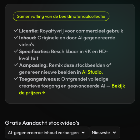
Samenvatting van de beeldmateriaalcollectie
Licentie:
Royaltyvrij voor commercieel gebruik
Inhoud:
Originele en door AI gegenereerde
video's
Specificaties:
Beschikbaar in 4K en HD-
kwaliteit
Aanpassing:
Remix deze stockbeelden of
genereer nieuwe beelden in
AI Studio.
Toegangsniveaus:
Ontgrendel volledige
creatieve toegang en geavanceerde AI —
Bekijk
de prijzen →
Gratis Aandacht stockvideo’s
AI-gegenereerde inhoud verbergen
Nieuwste