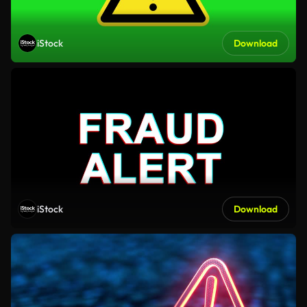
iStock
Download
iStock
Download