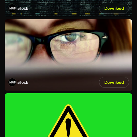
iStock
Download
iStock
Download