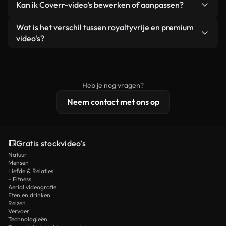
Kan ik Coverr-video's bewerken of aanpassen?
advertenties van klanten, zolang je de beelden
zijn of door AI gegenereerd – bevat watermerken.
zelf niet doorverkoopt of opnieuw distribueert als
Je krijgt schoon, direct bruikbaar beeldmateriaal.
Ja. Je mag onze video's inkorten, bijsnijden of
Wat is het verschil tussen royaltyvrije en premium
een losstaand product.
remixen. Zorg er wel voor dat het eindproduct
video's?
voldoet aan onze licentievoorwaarden en niet als
Royaltyvrije video's bevatten commerciële
onbewerkt stockmateriaal wordt verspreid.
rechten, terwijl premium content exclusieve
beelden, 4K-resolutie en uitgebreidere
Heb je nog vragen?
licentiebescherming omvat.
Neem contact met ons op
Gratis stockvideo’s
Natuur
Mensen
Liefde & Relaties
- Fitness
Aerial videografie
Eten en drinken
Reizen
Vervoer
Technologieën