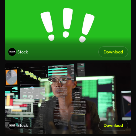
iStock
Download
iStock
Download