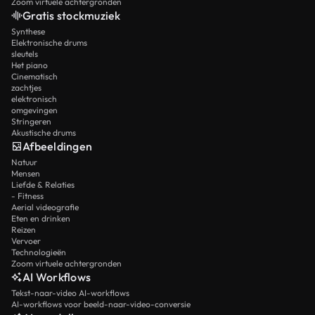
Zoom virtuele achtergronden
Gratis stockmuziek
Synthese
Elektronische drums
sleutels
Het piano
Cinematisch
zachtjes
elektronisch
omgevingen
Stringeren
Akustische drums
Afbeeldingen
Natuur
Mensen
Liefde & Relaties
- Fitness
Aerial videografie
Eten en drinken
Reizen
Vervoer
Technologieën
Zoom virtuele achtergronden
AI Workflows
Tekst-naar-video AI-workflows
AI-workflows voor beeld-naar-video-conversie