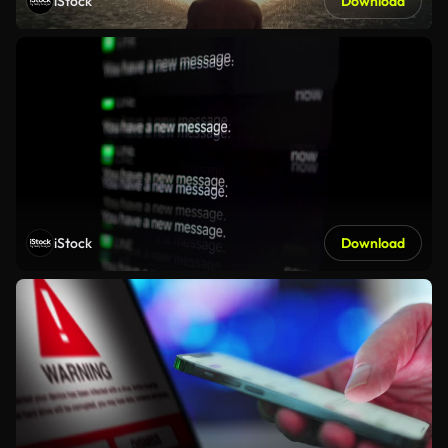
iStock
Download
iStock
Download