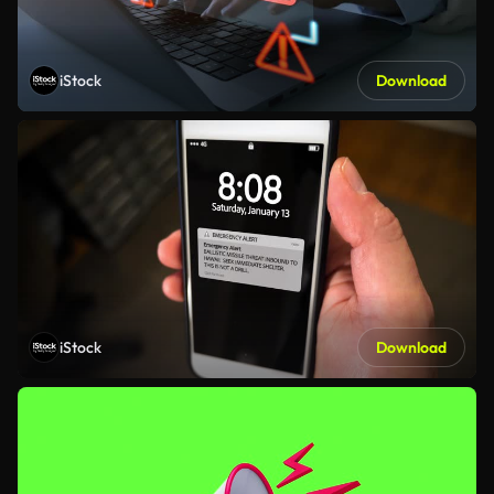
iStock
Download
iStock
Download