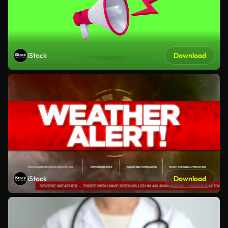
iStock
Download
iStock
Download