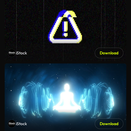
iStock
Download
iStock
Download