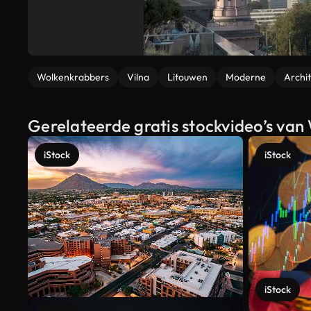
Wolkenkrabbers
Vilna
Litouwen
Moderne
Archi
Gerelateerde gratis stockvideo’s van 
iStock
iStock
iStock