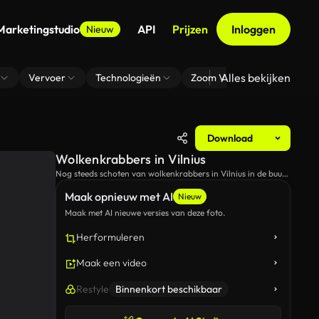
Marketingstudio
API
Prijzen
Inloggen
Nieuw
Alles bekijken
Vervoer
Technologieën
Zoom Virtuele Achtergrond
Download
Wolkenkrabbers in Vilnius
Nog steeds schoten van wolkenkrabbers in Vilnius in de buurt
van een bar op het dak.
Maak opnieuw met AI
Nieuw
Maak met AI nieuwe versies van deze foto.
Herformuleren
Maak een video
Restyle
Binnenkort beschikbaar