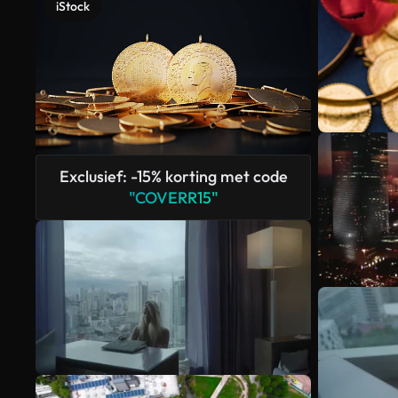
iStock
Exclusief: -15% korting met code
"COVERR15"