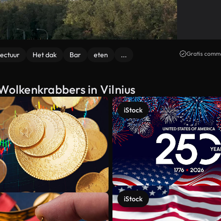
Gratis comme
tectuur
Het dak
Bar
eten
...
Wolkenkrabbers in Vilnius
iStock
iStock