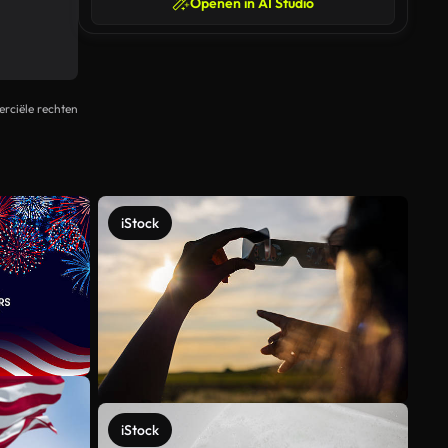
Openen in AI Studio
rciële rechten
iStock
iStock