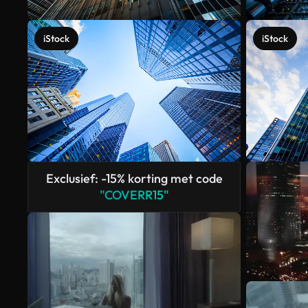
iStock
iStock
Exclusief: -15% korting met code
"COVERR15"