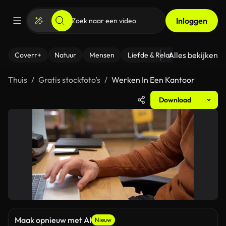
Inloggen
Alles bekijken
Coverr+
Natuur
Mensen
Liefde & Relaties
- Fitness
Thuis
Gratis stockfoto’s
Werken In Een Kantoor
Download
Maak opnieuw met AI
Nieuw