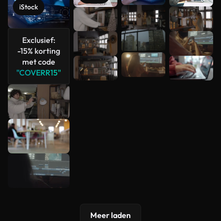
iStock
Meer
bekijken
Exclusief:
-15% korting
met code
"COVERR15"
Meer laden