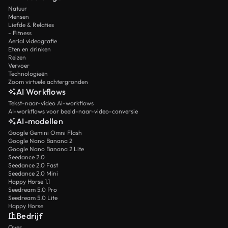
Natuur
Mensen
Liefde & Relaties
- Fitness
Aerial videografie
Eten en drinken
Reizen
Vervoer
Technologieën
Zoom virtuele achtergronden
AI Workflows
Tekst-naar-video AI-workflows
AI-workflows voor beeld-naar-video-conversie
AI-modellen
Google Gemini Omni Flash
Google Nano Banana 2
Google Nano Banana 2 Lite
Seedance 2.0
Seedance 2.0 Fast
Seedance 2.0 Mini
Happy Horse 1.1
Seedream 5.0 Pro
Seedream 5.0 Lite
Happy Horse
Bedrijf
Over