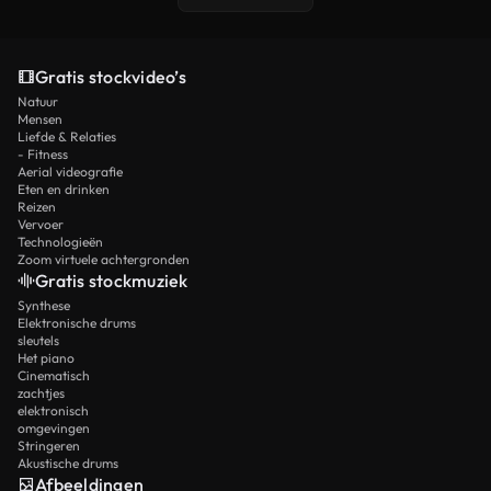
Gratis stockvideo’s
Natuur
Mensen
Liefde & Relaties
- Fitness
Aerial videografie
Eten en drinken
Reizen
Vervoer
Technologieën
Zoom virtuele achtergronden
Gratis stockmuziek
Synthese
Elektronische drums
sleutels
Het piano
Cinematisch
zachtjes
elektronisch
omgevingen
Stringeren
Akustische drums
Afbeeldingen