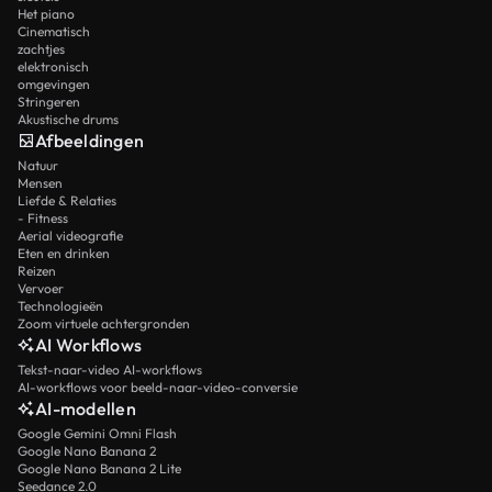
Het piano
Cinematisch
zachtjes
elektronisch
omgevingen
Stringeren
Akustische drums
Afbeeldingen
Natuur
Mensen
Liefde & Relaties
- Fitness
Aerial videografie
Eten en drinken
Reizen
Vervoer
Technologieën
Zoom virtuele achtergronden
AI Workflows
Tekst-naar-video AI-workflows
AI-workflows voor beeld-naar-video-conversie
AI-modellen
Google Gemini Omni Flash
Google Nano Banana 2
Google Nano Banana 2 Lite
Seedance 2.0