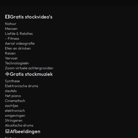
Gratis stockvideo’s
Natuur
Mensen
Liefde & Relaties
- Fitness
Aerial videografie
Eten en drinken
Reizen
Vervoer
Technologieën
Zoom virtuele achtergronden
Gratis stockmuziek
Synthese
Elektronische drums
sleutels
Het piano
Cinematisch
zachtjes
elektronisch
omgevingen
Stringeren
Akustische drums
Afbeeldingen