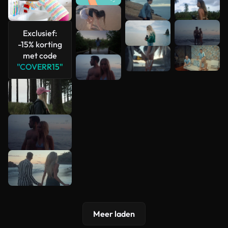
Meer
bekijken
Exclusief:
-15% korting
met code
"COVERR15"
Meer laden