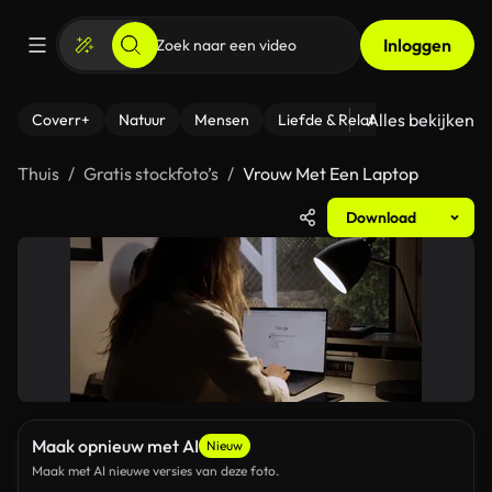
Inloggen
Alles bekijken
Coverr+
Natuur
Mensen
Liefde & Relaties
- Fitness
Thuis
Gratis stockfoto’s
Vrouw Met Een Laptop
Download
Maak opnieuw met AI
Nieuw
Maak met AI nieuwe versies van deze foto.