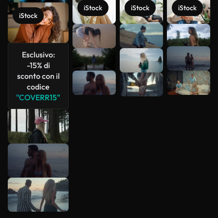
iStock
iStock
iStock
iStock
Scopri di
più
Esclusivo:
-15% di
sconto con il
codice
"COVERR15"