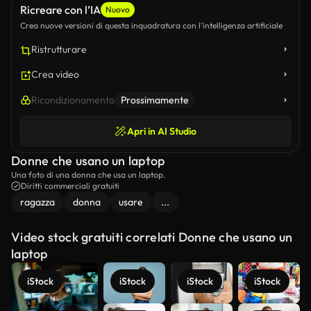
Ricreare con l’IA
Nuovo
Crea nuove versioni di questa inquadratura con l’intelligenza artificiale
Ristrutturare
Crea video
Ricondizionamento
Prossimamente
Apri in AI Studio
Donne che usano un laptop
Una foto di una donna che usa un laptop.
Diritti commerciali gratuiti
ragazza
donna
usare
...
Video stock gratuiti correlati Donne che usano un
laptop
iStock
iStock
iStock
iStock