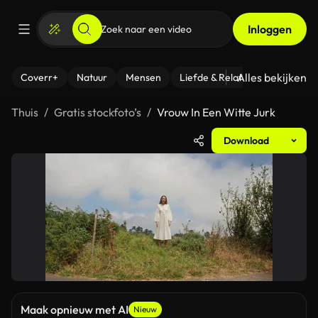
Inloggen
Alles bekijken
Coverr+
Natuur
Mensen
Liefde & Relaties
- Fitness
Thuis
Gratis stockfoto’s
Vrouw In Een Witte Jurk
Download
Maak opnieuw met AI
Nieuw