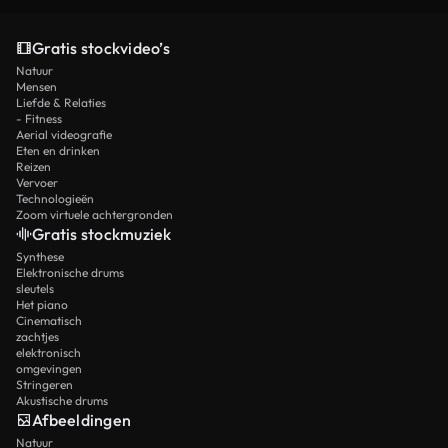
Gratis stockvideo’s
Natuur
Mensen
Liefde & Relaties
- Fitness
Aerial videografie
Eten en drinken
Reizen
Vervoer
Technologieën
Zoom virtuele achtergronden
Gratis stockmuziek
Synthese
Elektronische drums
sleutels
Het piano
Cinematisch
zachtjes
elektronisch
omgevingen
Stringeren
Akustische drums
Afbeeldingen
Natuur