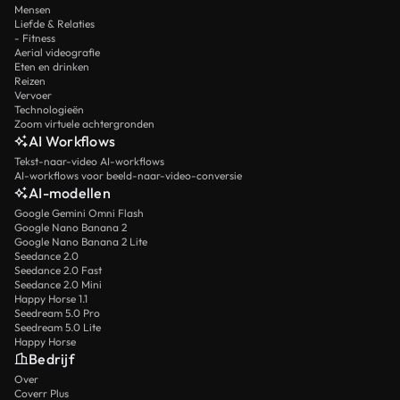
Mensen
Liefde & Relaties
- Fitness
Aerial videografie
Eten en drinken
Reizen
Vervoer
Technologieën
Zoom virtuele achtergronden
AI Workflows
Tekst-naar-video AI-workflows
AI-workflows voor beeld-naar-video-conversie
AI-modellen
Google Gemini Omni Flash
Google Nano Banana 2
Google Nano Banana 2 Lite
Seedance 2.0
Seedance 2.0 Fast
Seedance 2.0 Mini
Happy Horse 1.1
Seedream 5.0 Pro
Seedream 5.0 Lite
Happy Horse
Bedrijf
Over
Coverr Plus