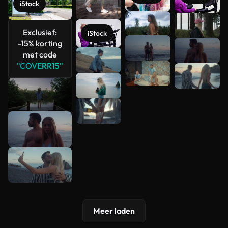
iStock
Meer
Exclusief:
iStock
bekijken
-15% korting
met code
"COVERR15"
Meer laden