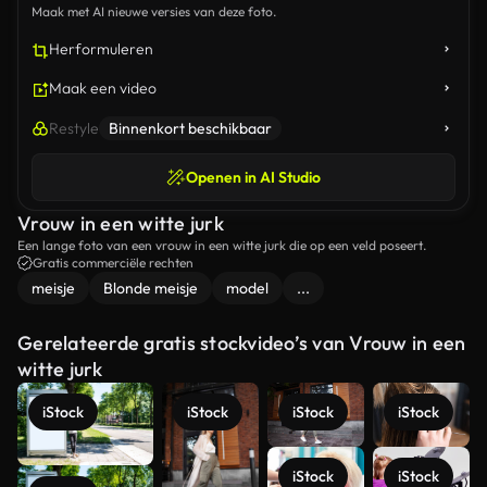
Maak met AI nieuwe versies van deze foto.
Herformuleren
Maak een video
Restyle
Binnenkort beschikbaar
Openen in AI Studio
Vrouw in een witte jurk
Een lange foto van een vrouw in een witte jurk die op een veld poseert.
Gratis commerciële rechten
meisje
Blonde meisje
model
...
Gerelateerde gratis stockvideo’s van Vrouw in een
witte jurk
iStock
iStock
iStock
iStock
iStock
iStock