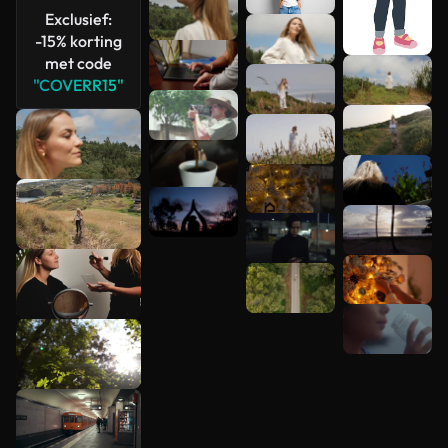
Exclusief:
-15% korting
met code
"COVERR15"
Meer
bekijken