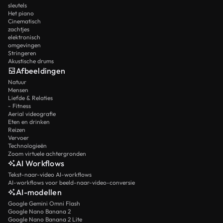
sleutels
Het piano
Cinematisch
zachtjes
elektronisch
omgevingen
Stringeren
Akustische drums
Afbeeldingen
Natuur
Mensen
Liefde & Relaties
- Fitness
Aerial videografie
Eten en drinken
Reizen
Vervoer
Technologieën
Zoom virtuele achtergronden
AI Workflows
Tekst-naar-video AI-workflows
AI-workflows voor beeld-naar-video-conversie
AI-modellen
Google Gemini Omni Flash
Google Nano Banana 2
Google Nano Banana 2 Lite