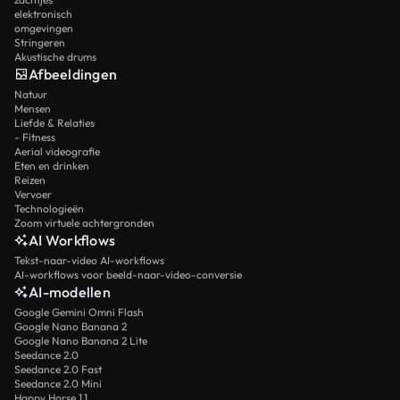
elektronisch
omgevingen
Stringeren
Akustische drums
Afbeeldingen
Natuur
Mensen
Liefde & Relaties
- Fitness
Aerial videografie
Eten en drinken
Reizen
Vervoer
Technologieën
Zoom virtuele achtergronden
AI Workflows
Tekst-naar-video AI-workflows
AI-workflows voor beeld-naar-video-conversie
AI-modellen
Google Gemini Omni Flash
Google Nano Banana 2
Google Nano Banana 2 Lite
Seedance 2.0
Seedance 2.0 Fast
Seedance 2.0 Mini
Happy Horse 1.1