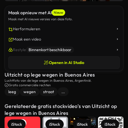
Maak opnieuw met AI
Nieuw
Maak met AI nieuwe versies van deze foto.
Herformuleren
Maak een video
Restyle
Binnenkort beschikbaar
Openen in AI Studio
Uitzicht op lege wegen in Buenos Aires
Luchtfoto van de lege wegen in Buenos Aires, Argentinië.
Gratis commerciële rechten
leeg
wegen
straat
...
Gerelateerde gratis stockvideo’s van Uitzicht op
lege wegen in Buenos Aires
iStock
iStock
iStock
iStock