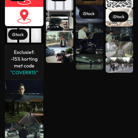
iStock
iStock
iStock
Meer
iStock
bekijken
Exclusief:
-15% korting
met code
"COVERR15"